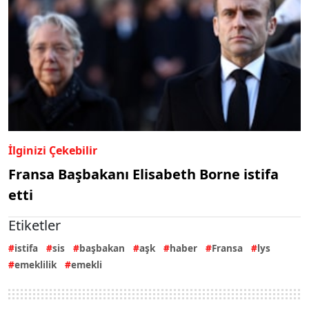
İlginizi Çekebilir
Fransa Başbakanı Elisabeth Borne istifa
etti
Etiketler
istifa
sis
başbakan
aşk
haber
Fransa
lys
emeklilik
emekli