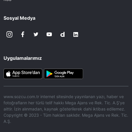
Sosyal Medya
Uygulamalarımız
www.sozcu.com.tr internet sitesinde yayınlanan yazı, haber ve
fotoğrafların her türlü telif hakkı Mega Ajans ve Rek. Tic. A.Ş'ye
aittir. İzin alınmadan, kaynak gösterilerek dahi iktibas edilemez.
Copyright © 2023 - Tüm hakları saklıdır. Mega Ajans ve Rek. Tic.
A.Ş.