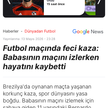
cak
oldu
15 saat önce
Haberler
-
Dünyadan Futbol
Yayınlanma :
13 Mayıs 2026 - 23:28
Futbol maçında feci kaza:
Babasının maçını izlerken
hayatını kaybetti
Brezilya'da oynanan maçta yaşanan
korkunç kaza, spor dünyasını yasa
boğdu. Babasının maçını izlemek için
sahaya giden 11 yaşındaki Bernardo,