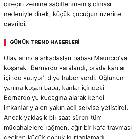
direğin zemine sabitlenmemiş olması
nedeniyle direk, küçük çocuğun üzerine
devrildi.
GÜNÜN TREND HABERLERI
00:01
/ 08:15
Olay anında arkadaşları babası Mauricio'ya
Sesi Aç
koşarak "Bernardo yaralandı, orada kanlar
içinde yatıyor" diye haber verdi. Oğlunun
yanına koşan baba, kanlar içindeki
Bernardo'yu kucağına alarak kendi
imkanlarıyla en yakın acil servise yetiştirdi.
Ancak yaklaşık bir saat süren tüm
müdahalelere rağmen, ağır bir kafa travması
geçiren küçük çocuk kurtarılamadı...