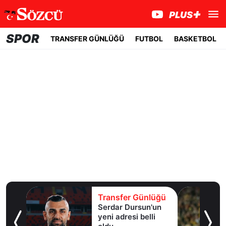
SPOR
TRANSFER GÜNLÜĞÜ
FUTBOL
BASKETBOL
lüğü
Transfer Günlüğü
er
Serdar Dursun'un
k!
yeni adresi belli