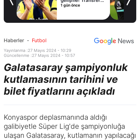
lama
gelişme! Transfer
1 gün önce
iptal oldu
Haberler
-
Futbol
Yayınlanma :
27 Mayıs 2024 - 10:29
Güncellenme :
27 Mayıs 2024 - 10:57
Galatasaray şampiyonluk
kutlamasının tarihini ve
bilet fiyatlarını açıkladı
Konyaspor deplasmanında aldığı
galibiyetle Süper Lig'de şampiyonluğa
ulaşan Galatasaray, kutlamanın yapılacağı