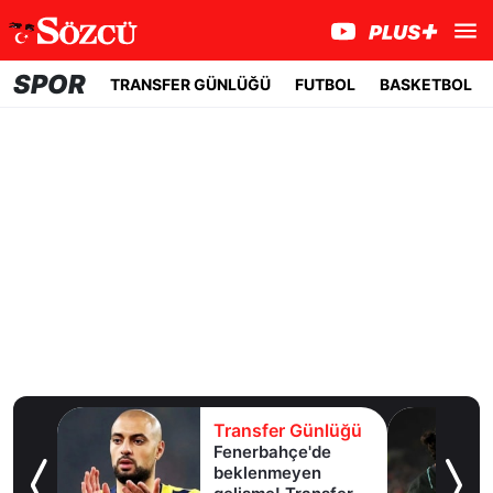
SPOR
TRANSFER GÜNLÜĞÜ
FUTBOL
BASKETBOL
lüğü
Transfer Günlüğü
Fenerbahçe'de
u!
beklenmeyen