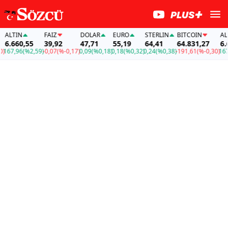
ALTIN
FAİZ
DOLAR
EURO
STERLIN
BITCOIN
ALTI
6.660,55
39,92
47,71
55,19
64,41
64.831,27
6.66
167,96
(%2,59)
-0,07
(%-0,17)
0,09
(%0,18)
0,18
(%0,32)
0,24
(%0,38)
-191,61
(%-0,30)
167,