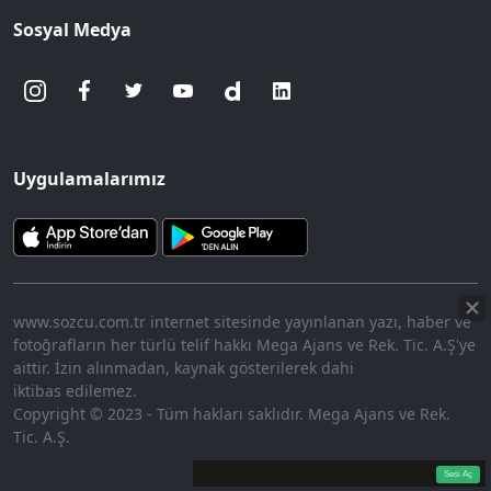
Sosyal Medya
Uygulamalarımız
www.sozcu.com.tr internet sitesinde yayınlanan yazı, haber ve
fotoğrafların her türlü telif hakkı Mega Ajans ve Rek. Tic. A.Ş'ye
aittir. İzin alınmadan, kaynak gösterilerek dahi
iktibas edilemez.
Copyright © 2023 - Tüm hakları saklıdır. Mega Ajans ve Rek.
Tic. A.Ş.
360p
Loaded
:
Sesi
7.56%
Aç
Sesi Aç