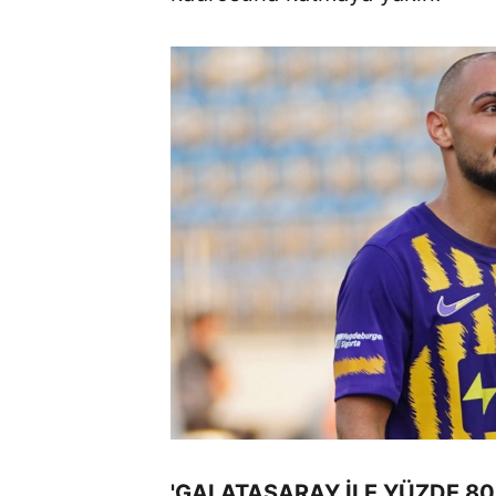
'GALATASARAY İLE YÜZDE 8