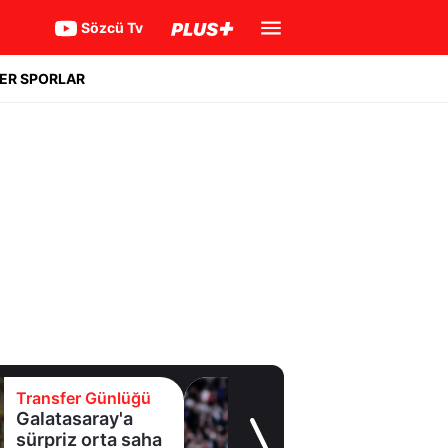
Sözcü Tv
ER SPORLAR
Transfer Günlüğü
Geleceği tartışma
konusuydu! Real