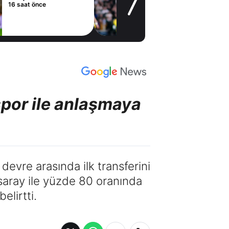
Madrid'den
1 gün önce
Vinicius Junior
kararı
spor ile anlaşmaya
evre arasında ilk transferini
saray ile yüzde 80 oranında
elirtti.