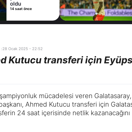
16 saat önce
 :
28 Ocak 2025 - 22:52
 Kutucu transferi için Eyüp
 şampiyonluk mücadelesi veren Galatasaray, d
başkanı, Ahmed Kutucu transferi için Galata
nsferin 24 saat içerisinde netlik kazanacağını b