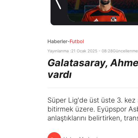
oldu
14 saat önce
Haberler
-
Futbol
Yayınlanma :
21 Ocak 2025 - 08:28
Güncellenme
Galatasaray, Ahmed
vardı
Süper Lig'de üst üste 3. kez
bitirmek üzere. Eyüpspor As
anlaştıklarını belirtirken, tra