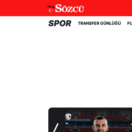
SPOR
TRANSFER GÜNLÜĞÜ
F
Transfer Günlüğü
Serdar Dursun'un
yeni adresi belli