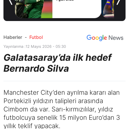
ilal
ım
Haberler
-
Futbol
Yayınlanma :
12 Mayıs 2026 - 05:30
Galatasaray’da ilk hedef
Bernardo Silva
Manchester City’den ayrılma kararı alan
Portekizli yıldızın talipleri arasında
Cimbom da var. Sarı-kırmızılılar, yıldız
futbolcuya senelik 15 milyon Euro’dan 3
yıllık teklif yapacak.