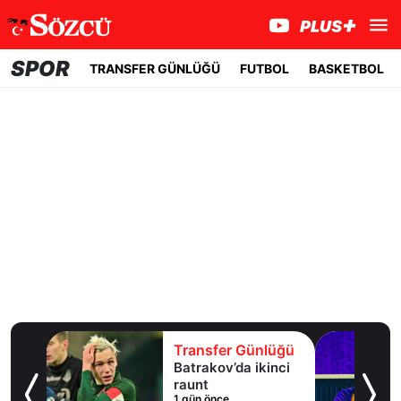
SPOR
TRANSFER GÜNLÜĞÜ
FUTBOL
BASKETBOL
lüğü
Transfer Günlüğü
uaylı
Batrakov’da ikinci
ma
raunt
1 gün önce