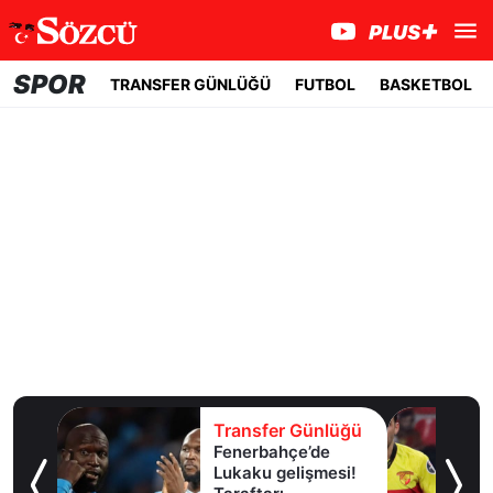
SPOR
TRANSFER GÜNLÜĞÜ
FUTBOL
BASKETBOL
lüğü
Transfer Günlüğü
Fenerbahçe’de
et için
Lukaku gelişmesi!