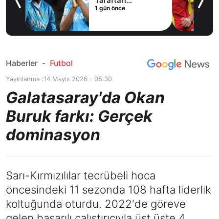
le
Taraftarı
1 gün önce
!
heyecanlandıran
hamle
Haberler
-
Futbol
Yayınlanma :
14 Mayıs 2026 - 05:30
Galatasaray'da Okan
Buruk farkı: Gerçek
dominasyon
Sarı-Kırmızılılar tecrübeli hoca
öncesindeki 11 sezonda 108 hafta liderlik
koltuğunda oturdu. 2022'de göreve
gelen başarılı çalıştırıcıyla üst üste 4