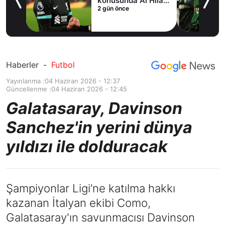
fer
konusunda Al Hilal
2 gün önce
ile anlaştı! Adım
adım Nunez
Haberler
-
Futbol
Yayınlanma :
04 Haziran 2026 - 12:37
Güncellenme :
04 Haziran 2026 - 12:45
Galatasaray, Davinson
Sanchez'in yerini dünya
yıldızı ile dolduracak
Şampiyonlar Ligi’ne katılma hakkı
kazanan İtalyan ekibi Como,
Galatasaray'ın savunmacısı Davinson