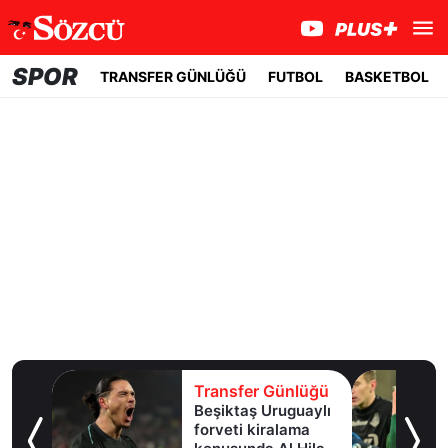
SPOR
TRANSFER GÜNLÜĞÜ
FUTBOL
BASKETBOL
lüğü
Transfer Günlüğü
e
Beşiktaş Uruguaylı
forveti kiralama