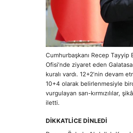
Cumhurbaşkanı Recep Tayyip E
Ofisi’nde ziyaret eden Galatas
kuralı vardı. 12+2’nin devam e
10+4 olarak belirlenmesiyle bir
vurgulayan sarı-kırmızılılar, ş
iletti.
DİKKATLİCE DİNLEDİ