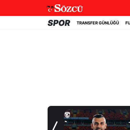
SPOR
TRANSFER GÜNLÜĞÜ
F
Transfer Günlüğü
Serdar Dursun'un
yeni adresi belli