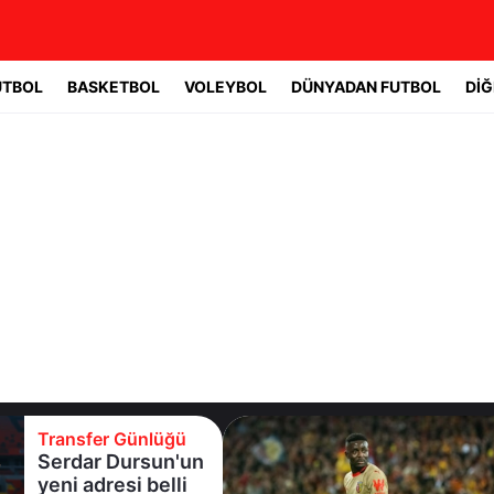
UTBOL
BASKETBOL
VOLEYBOL
DÜNYADAN FUTBOL
DİĞ
Transfer Günlüğü
Galatasaray'a
sürpriz orta saha