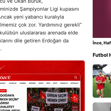
cu ve Okan Buruk,
minizde Şampiyonlar Ligi kupasını
Ancak yeni yabancı kuralıyla
lmemiz çok zor. Yardımınız gerekli”
lı kulübün uluslararası arenada elde
klarını dile getiren Erdoğan da
İnce, Haf
.
Futbol 