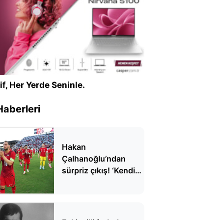
if, Her Yerde Seninle.
Haberleri
Hakan
Çalhanoğlu’ndan
sürpriz çıkış! ‘Kendimi
TFF Başkanı olarak
görüyorum'