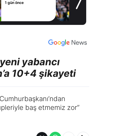
Madrid'den
1 gün önce
Vinicius Junior
kararı
yeni yabancı
n’a 10+4 şikayeti
ri Cumhurbaşkanı’ndan
pleriyle baş etmemiz zor”