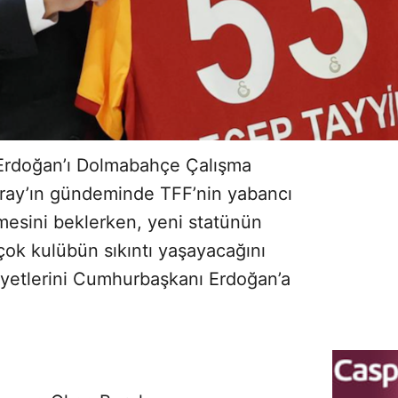
rdoğan’ı Dolmabahçe Çalışma
aray’ın gündeminde TFF’nin yabancı
tmesini beklerken, yeni statünün
çok kulübün sıkıntı yaşayacağını
ikâyetlerini Cumhurbaşkanı Erdoğan’a