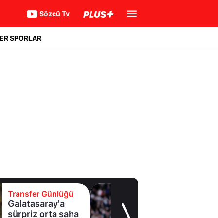
Sözcü Tv
ER SPORLAR
Transfer Günlüğü
Geleceği tartışma
konusuydu! Real