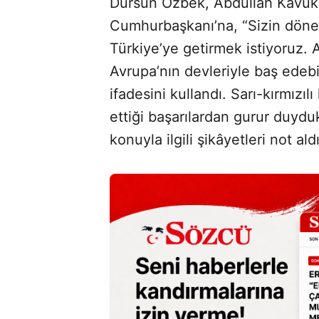
Dursun Özbek, Abdullah Kavuk
Cumhurbaşkanı’na, “Sizin döne
Türkiye’ye getirmek istiyoruz. 
Avrupa’nın devleriyle baş edebi
ifadesini kullandı. Sarı-kırmızı
ettiği başarılardan gurur duydu
konuyla ilgili şikâyetleri not aldı