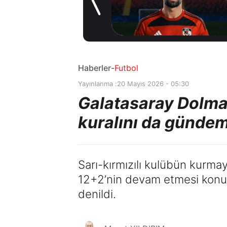
oldu
1 gün önce
Haberler
-
Futbol
Yayınlanma :
20 Mayıs 2026 - 05:30
Galatasaray Dolma
kuralını da gündem
Sarı-kırmızılı kulübün kurma
12+2’nin devam etmesi konus
denildi.