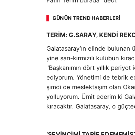
Fatih Terim burada" dedi.
GÜNÜN TREND HABERLERI
TERİM: G.SARAY, KENDİ RE
Galatasaray’ın elinde bulunan
yine sarı-kırmızılı kulübün kıra
"Başkanımın dört yıllık periyot i
ediyorum. Yönetimi de tebrik 
şimdi de meslektaşım olan Okan
yolluyorum. Ümit ederim ki Gal
kıracaktır. Galatasaray, o güçted
‘SEVİNCİMİ TARİF EDEMEMİŞ