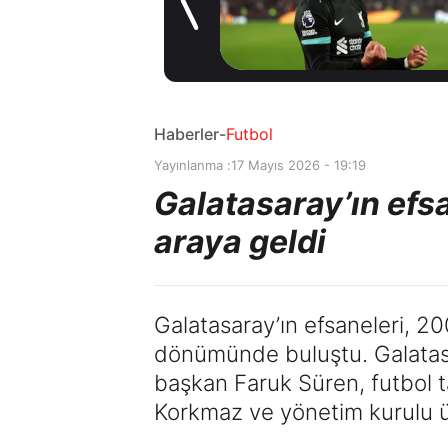
kiralama
2 gün önce
konusunda Al
Hilal ile anlaştı!
Adım adım Nunez
Haberler
-
Futbol
Yayınlanma :
17 Mayıs 2026 - 19:19
Galatasaray’ın efs
araya geldi
Galatasaray’ın efsaneleri, 2
dönümünde buluştu. Galatas
başkan Faruk Süren, futbol t
Korkmaz ve yönetim kurulu üy