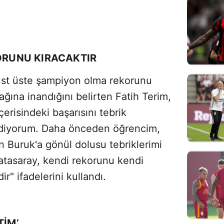
KORUNU KIRACAKTIR
 üst üste şampiyon olma rekorunu
cağına inandığını belirten Fatih Terim,
çerisindeki başarısını tebrik
ediyorum. Daha önceden öğrencim,
 Buruk'a gönül dolusu tebriklerimi
atasaray, kendi rekorunu kendi
ir" ifadelerini kullandı.
TİM’