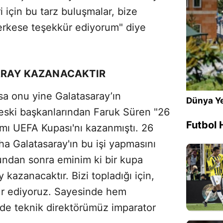
 için bu tarz buluşmalar, bize
erkese teşekkür ediyorum" diye
ARAY KAZANACAKTIR
sa onu yine Galatasaray’ın
Dünya Ye
eski başkanlarından Faruk Süren "26
Futbol 
ımı UEFA Kupası'nı kazanmıştı. 26
daha Galatasaray'ın bu işi yapmasını
ndan sonra eminim ki bir kupa
kazanacaktır. Bizi topladığı için,
kür ediyoruz. Sayesinde hem
e teknik direktörümüz imparator