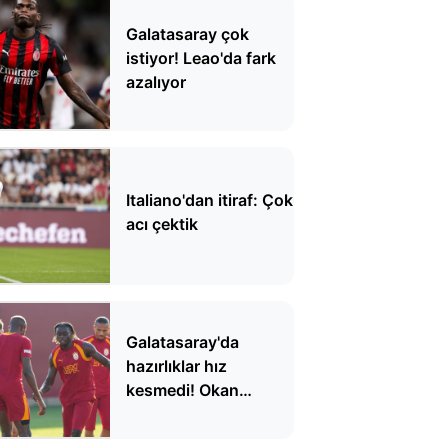
Galatasaray çok
istiyor! Leao'da fark
azalıyor
Italiano'dan itiraf: Çok
acı çektik
Galatasaray'da
hazırlıklar hız
kesmedi! Okan
Buruk'tan taktik
detaylar