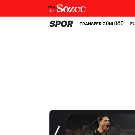
SPOR
TRANSFER GÜNLÜĞÜ
F
Transfer Günlüğü
Beşiktaş
Uruguaylı forveti