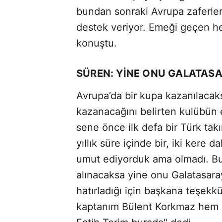
bundan sonraki Avrupa zaferleri
destek veriyor. Emeği geçen h
konuştu.
SÜREN: YİNE ONU GALATAS
Avrupa’da bir kupa kazanılacak
kazanacağını belirten kulübün 
sene önce ilk defa bir Türk tak
yıllık süre içinde bir, iki kere 
umut ediyorduk ama olmadı. Bu
alınacaksa yine onu Galatasaray 
hatırladığı için başkana teşek
kaptanım Bülent Korkmaz hem d