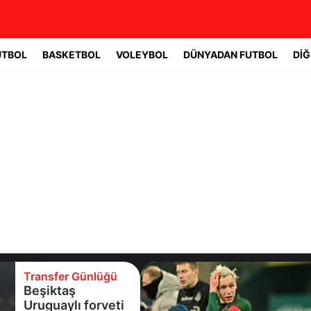
UTBOL
BASKETBOL
VOLEYBOL
DÜNYADAN FUTBOL
DİĞ
Transfer Günlüğü
Batrakov’da ikinci
raunt