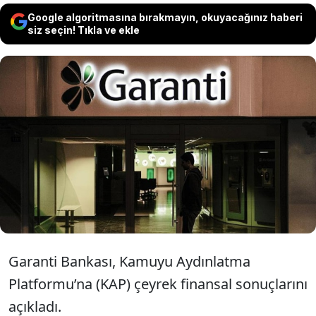
Google algoritmasına bırakmayın, okuyacağınız haberi
siz seçin! Tıkla ve ekle
Garanti Bankası, 2023 yılının son çeyreğinde
piyasa beklentilerinin yüzde 26 üzerinde net
kâr açıkladı. Son çeyrek verileriyle bankanın
2023'te net kârı yıllık yüzde 49,3 arttı.
Garanti Bankası, Kamuyu Aydınlatma
Platformu’na (KAP) çeyrek finansal sonuçlarını
açıkladı.