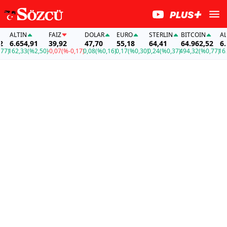
ALTIN
FAİZ
DOLAR
EURO
STERLIN
BITCOIN
ALTI
6.654,91
39,92
47,70
55,18
64,41
64.962,52
6.65
)
162,33
(%2,50)
-0,07
(%-0,17)
0,08
(%0,16)
0,17
(%0,30)
0,24
(%0,37)
494,32
(%0,77)
162,3