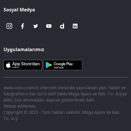
Sosyal Medya
Uygulamalarımız
www.sozcu.com.tr internet sitesinde yayınlanan yazı, haber ve
fotoğrafların her türlü telif hakkı Mega Ajans ve Rek. Tic. A.Ş'ye
aittir. İzin alınmadan, kaynak gösterilerek dahi
iktibas edilemez.
Copyright © 2023 - Tüm hakları saklıdır. Mega Ajans ve Rek.
Tic. A.Ş.