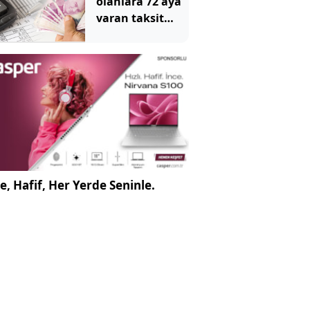
olanlara 72 aya
varan taksit
fırsatı
e, Hafif, Her Yerde Seninle.