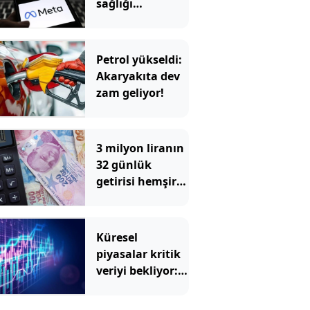
sağlığı
nedeniyle 567
milyon dolar
ceza
Petrol yükseldi:
Akaryakıta dev
zam geliyor!
3 milyon liranın
32 günlük
getirisi hemşire
maaşını solladı
Küresel
piyasalar kritik
veriyi bekliyor:
Gözler ABD'de