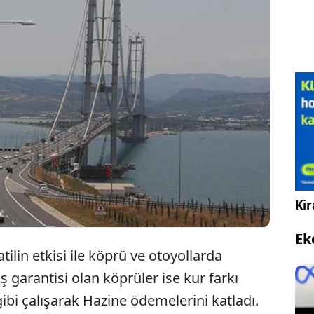
k 40 bin araç geçiş garantisi verilen Osmangazi
sü, bayramda da işletmeci firma için para bastı.
e her araç için 1505 liralık ek ödeme yaptı.
Kir
Ek
ilin etkisi ile köprü ve otoyollarda
 garantisi olan köprüler ise kur farkı
gibi çalışarak Hazine ödemelerini katladı.