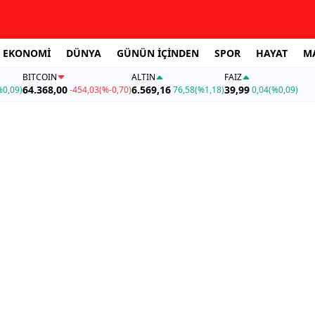
EKONOMİ
DÜNYA
GÜNÜN İÇİNDEN
SPOR
HAYAT
M
BITCOIN
ALTIN
FAİZ
64.368,00
6.569,16
39,99
%0,09)
-454,03
(%-0,70)
76,58
(%1,18)
0,04
(%0,09)