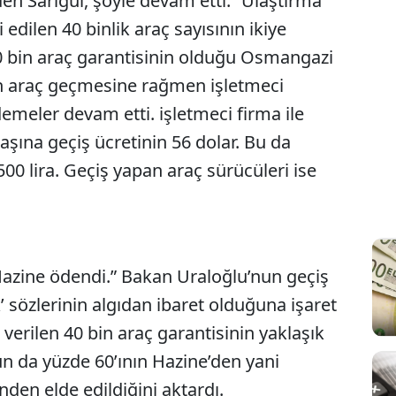
en Sarıgül, şöyle devam etti: “Ulaştırma
edilen 40 binlik araç sayısının ikiye
40 bin araç garantisinin olduğu Osmangazi
 araç geçmesine rağmen işletmeci
demeler devam etti. işletmeci firma ile
şına geçiş ücretinin 56 dolar. Bu da
 500 lira. Geçiş yapan araç sürücüleri ise
ı Hazine ödendi.” Bakan Uraloğlu’nun geçiş
k’ sözlerinin algıdan ibaret olduğuna işaret
 verilen 40 bin araç garantisinin yaklaşık
n da yüzde 60’ının Hazine’den yani
den elde edildiğini aktardı.