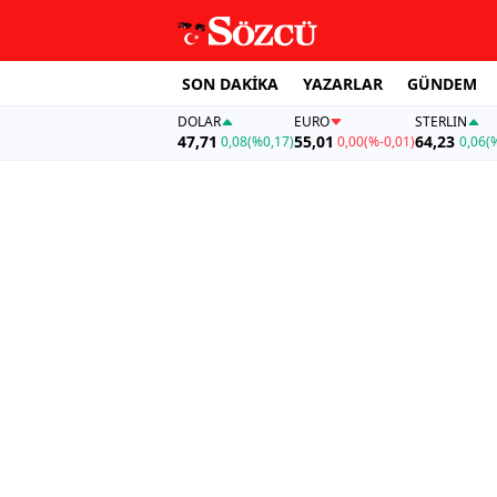
SON DAKİKA
YAZARLAR
GÜNDEM
DOLAR
EURO
STERLIN
47,71
55,01
64,23
0,08
(%0,17)
0,00
(%-0,01)
0,06
(