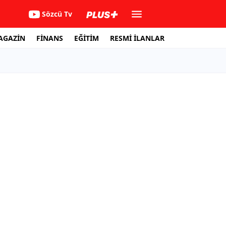
Sözcü Tv
AGAZİN
FİNANS
EĞİTİM
RESMİ İLANLAR