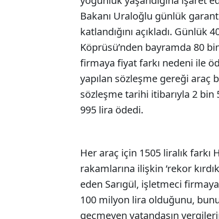
yoğunluk yaşandığına işaret ed
Bakanı Uraloğlu günlük garanti 
katlandığını açıkladı. Günlük 
Köprüsü’nden bayramda 80 bin
firmaya fiyat farkı nedeni ile ö
yapılan sözleşme gereği araç ba
sözleşme tarihi itibarıyla 2 bin
995 lira ödedi.
Her araç için 1505 liralık fark
rakamlarına ilişkin ‘rekor kırdı
eden Sarıgül, işletmeci firmaya
100 milyon lira olduğunu, bunu
geçmeyen vatandaşın vergilerin