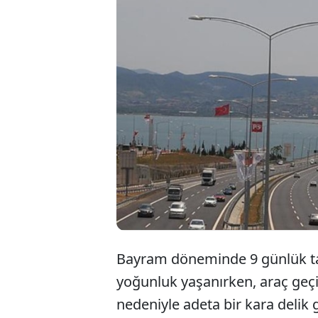
Günlü
Köprü
Hazin
Bayram
döneminde 9 günlük tat
yoğunluk yaşanırken, araç geçiş
nedeniyle adeta bir kara delik 