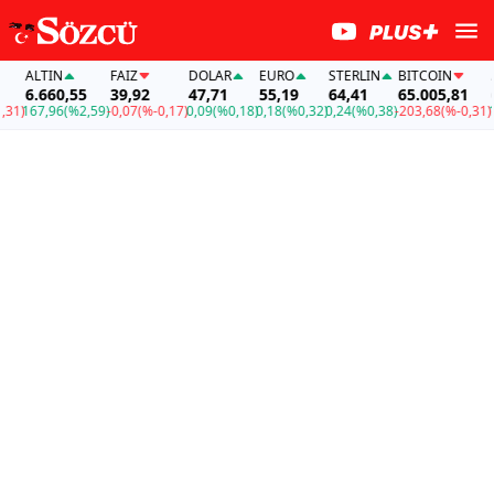
ALTIN
FAİZ
DOLAR
EURO
STERLIN
BITCOIN
AL
6.660,55
39,92
47,71
55,19
64,41
65.005,81
6.
1)
167,96
(%2,59)
-0,07
(%-0,17)
0,09
(%0,18)
0,18
(%0,32)
0,24
(%0,38)
-203,68
(%-0,31)
16