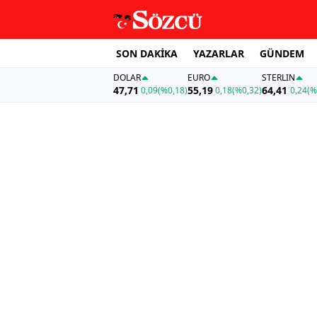
SON DAKİKA
YAZARLAR
GÜNDEM
DOLAR
EURO
STERLIN
47,71
55,19
64,41
0,09
(%0,18)
0,18
(%0,32)
0,24
(%