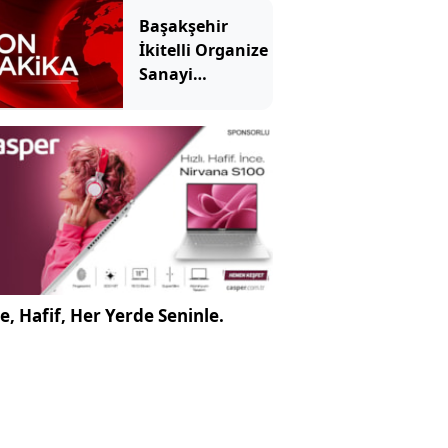
Başakşehir
İkitelli Organize
Sanayi
Bölgesi'nde
yangın
e, Hafif, Her Yerde Seninle.