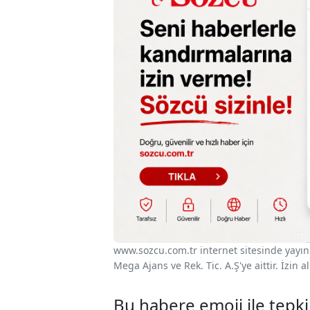
www.sozcu.com.tr internet sitesinde yayınla
Mega Ajans ve Rek. Tic. A.Ş'ye aittir. İzin
Bu habere emoji ile tepki