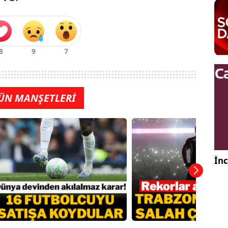
ÜN MANŞETLERİ
İnc