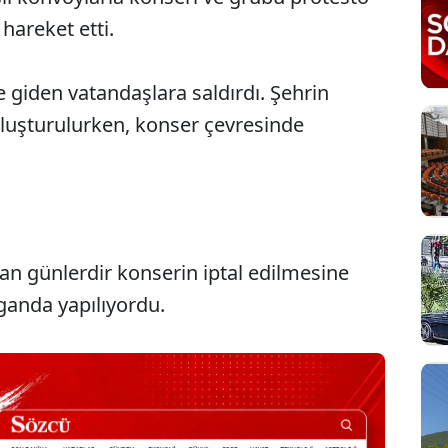
 hareket etti.
 giden vatandaşlara saldırdı. Şehrin
luşturulurken, konser çevresinde
dan günlerdir konserin iptal edilmesine
Sesi Aç
ganda yapılıyordu.