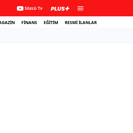
Sözcü Tv
AGAZİN
FİNANS
EĞİTİM
RESMİ İLANLAR