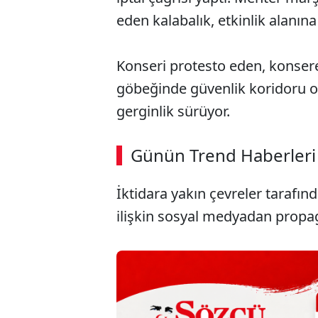
eden kalabalık, etkinlik alanına
Konseri protesto eden, konsere
göbeğinde güvenlik koridoru o
gerginlik sürüyor.
ABERİ OKU
➜
Günün Trend Haberleri
00:02
/ 08:06
İktidara yakın çevreler tarafın
ilişkin sosyal medyadan propa