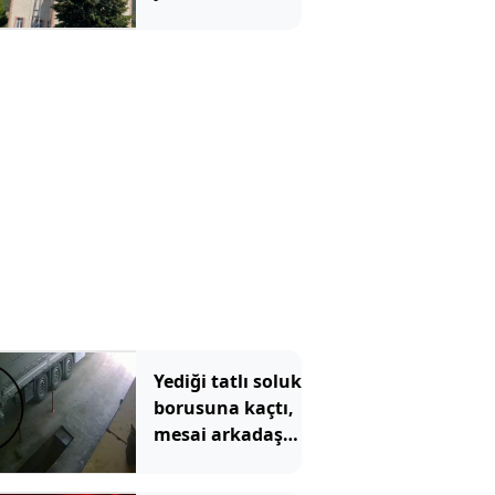
köylüleri
şaşkına çevirdi
Yediği tatlı soluk
borusuna kaçtı,
mesai arkadaşı
hayatını
kurtardı