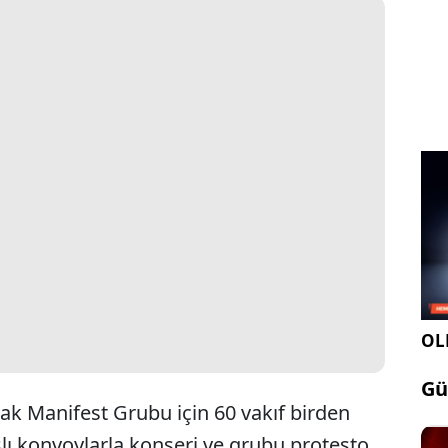
OLE
Gü
k Manifest Grubu için 60 vakıf birden
şlı konvoylarla konseri ve grubu protesto