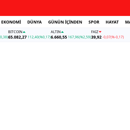
EKONOMİ
DÜNYA
GÜNÜN İÇİNDEN
SPOR
HAYAT
M
BITCOIN
ALTIN
FAİZ
65.082,27
6.660,55
39,92
0,38)
112,40
(%0,17)
167,96
(%2,59)
-0,07
(%-0,17)