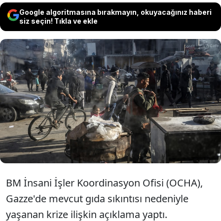
Google algoritmasına bırakmayın, okuyacağınız haberi
siz seçin! Tıkla ve ekle
Birleşmiş Milletler (BM), İsrail'in yoğun
saldırısı altındaki Gazze Şeridi'nde 2,2
milyon kişinin kıtlık tehlikesiyle karşı
karşıya olduğu uyarısında bulundu.
BM İnsani İşler Koordinasyon Ofisi (OCHA),
Gazze'de mevcut gıda sıkıntısı nedeniyle
yaşanan krize ilişkin açıklama yaptı.