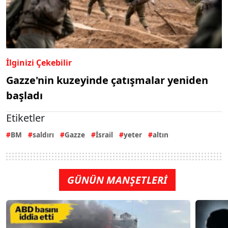
İlginizi Çekebilir
Gazze'nin kuzeyinde çatışmalar yeniden
başladı
Etiketler
BM
saldırı
Gazze
İsrail
yeter
altın
GÜNÜN MANŞETLERİ