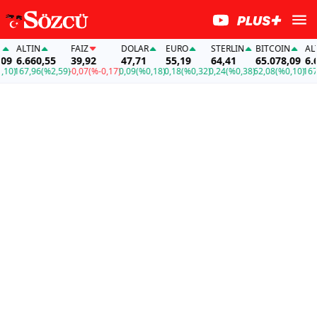
ALTIN
FAİZ
DOLAR
EURO
STERLIN
BITCOIN
ALTIN
6.660,55
39,92
47,71
55,19
64,41
65.078,09
6.660
)
167,96
(%2,59)
-0,07
(%-0,17)
0,09
(%0,18)
0,18
(%0,32)
0,24
(%0,38)
62,08
(%0,10)
167,96