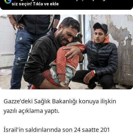
siz seçin! Tıkla ve ekle
İsrail'in 7 Ekim'den bu yana yoğun
saldırı altında tuttuğu Gazze Şeridi'nde
öldürülen Filistinlilerin sayısı, 20 bin 258
oldu.
Gazze'deki Sağlık Bakanlığı konuya ilişkin
yazılı açıklama yaptı.
İsrail'in saldırılarında son 24 saatte 201