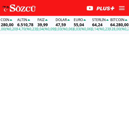
OIN
ALTIN
FAİZ
DOLAR
EURO
STERLIN
BITCOIN
80,00
6.510,78
39,99
47,59
55,04
64,24
64.280,00
0
(%0,20)
14,70
(%0,23)
0,04
(%0,09)
0,03
(%0,06)
0,03
(%0,06)
0,14
(%0,23)
128,00
(%0,20)