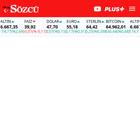
IN
FAİZ
DOLAR
EURO
STERLIN
BITCOIN
ALTIN
67,35
39,92
47,70
55,18
64,42
64.962,01
6.667,35
77
(%2,69)
-0,07
(%-0,17)
0,07
(%0,15)
0,17
(%0,31)
0,25
(%0,39)
436,44
(%0,68)
174,77
(%2