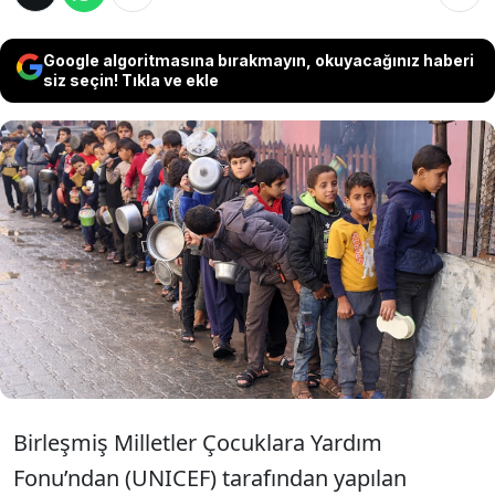
Google algoritmasına bırakmayın, okuyacağınız haberi
siz seçin! Tıkla ve ekle
İsrail’in ablukası ve bombardımanı altındaki
Gazze’de açlığın “acil seviyeye” ulaştığı
belirtildi. Bölgede 5 yaşın altındaki 335 bin
çocuk, yetersiz beslenmeden dolayı hayatını
kaybetme riskiyle karşı karşıya.
Birleşmiş Milletler Çocuklara Yardım
Fonu’ndan (UNICEF) tarafından yapılan