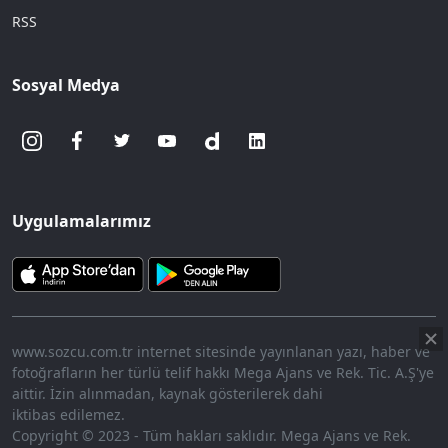
RSS
Sosyal Medya
Uygulamalarımız
www.sozcu.com.tr internet sitesinde yayınlanan yazı, haber ve
fotoğrafların her türlü telif hakkı Mega Ajans ve Rek. Tic. A.Ş'ye
aittir. İzin alınmadan, kaynak gösterilerek dahi
iktibas edilemez.
Copyright © 2023 - Tüm hakları saklıdır. Mega Ajans ve Rek.