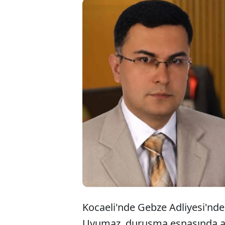
Gebze
Ayhan
rahat
kaybet
Kocaeli'nde Gebze Adliyesi'nd
Uyumaz, duruşma esnasında an