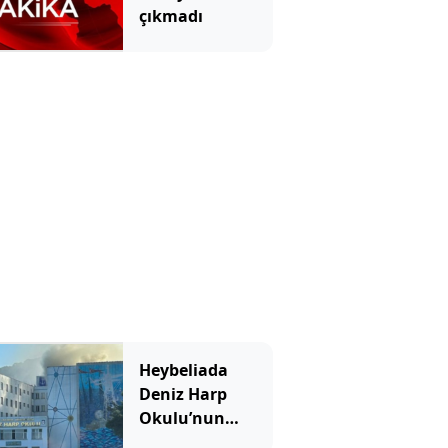
çıkmadı
Heybeliada
Deniz Harp
Okulu’nun
çatısında