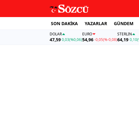
SON DAKİKA
YAZARLAR
GÜNDEM
DOLAR
EURO
STERLIN
47,59
54,96
64,19
0,03
(%0,06)
-0,05
(%-0,08)
0,10
(