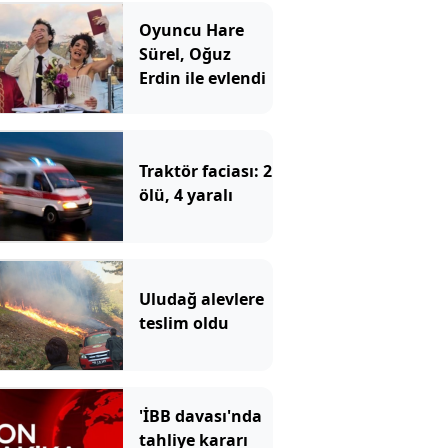
Oyuncu Hare
Sürel, Oğuz
Erdin ile evlendi
Traktör faciası: 2
ölü, 4 yaralı
Uludağ alevlere
teslim oldu
'İBB davası'nda
tahliye kararı