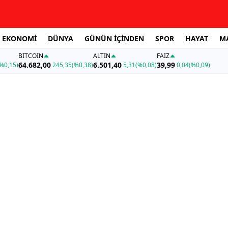
EKONOMİ
DÜNYA
GÜNÜN İÇİNDEN
SPOR
HAYAT
M
BITCOIN
ALTIN
FAİZ
64.682,00
6.501,40
39,99
%0,15)
245,35
(%0,38)
5,31
(%0,08)
0,04
(%0,09)