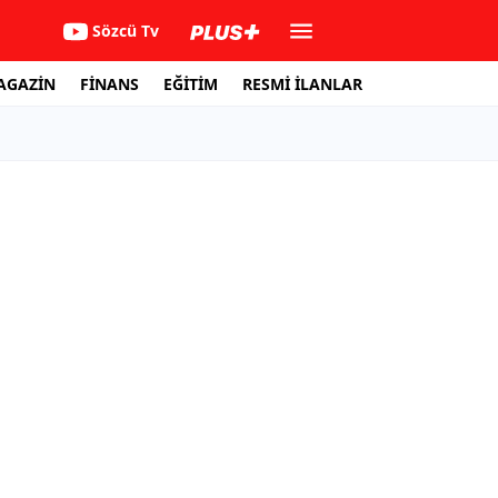
Sözcü Tv
AGAZİN
FİNANS
EĞİTİM
RESMİ İLANLAR