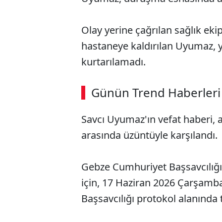
Olay yerine çağrılan sağlık eki
hastaneye kaldırılan Uyumaz,
kurtarılamadı.
ABERİ OKU
➜
Günün Trend Haberleri
00:03
/ 09:08
Savcı Uyumaz'ın vefat haberi, 
arasında üzüntüyle karşılandı.
Gebze Cumhuriyet Başsavcılığı 
için, 17 Haziran 2026 Çarşamba
Başsavcılığı protokol alanında 