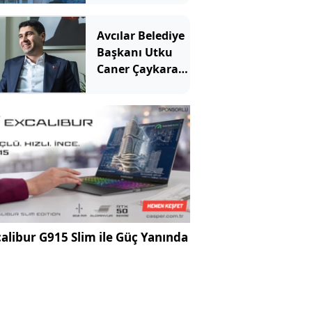
yangın!
Avcılar Belediye
Başkanı Utku
Caner Çaykara
için tahliye
kararı
alibur G915 Slim ile Güç Yanında