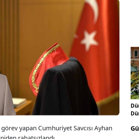
 Adliyesi'nde görev yapan Cumhuriyet Savcısı
 Uyumaz, duruşma sırasında geçirdiği
sızlığın ardından kaldırıldığı hastanede hayatını
ti.
Dün
Dü
e görev yapan Cumhuriyet Savcısı Ayhan
Gü
iden rahatsızlandı.