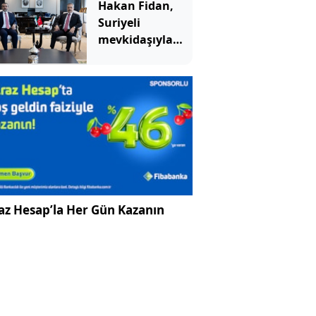
Hakan Fidan,
Suriyeli
mevkidaşıyla
görüştü: İşbirliği
vurgusu yaptı
az Hesap’la Her Gün Kazanın