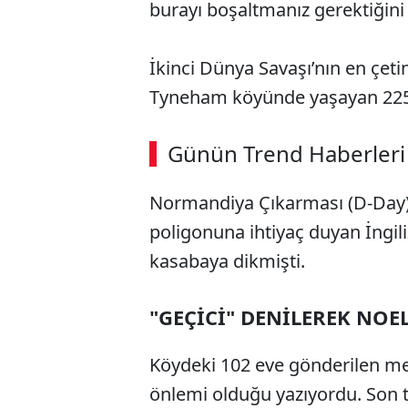
burayı boşaltmanız gerektiğini 
İkinci Dünya Savaşı’nın en çeti
Tyneham köyünde yaşayan 225 
Günün Trend Haberleri
Normandiya Çıkarması (D-Day) haz
poligonuna ihtiyaç duyan İngil
kasabaya dikmişti.
"GEÇİCİ" DENİLEREK NOE
Köydeki 102 eve gönderilen me
önlemi olduğu yazıyordu. Son tah