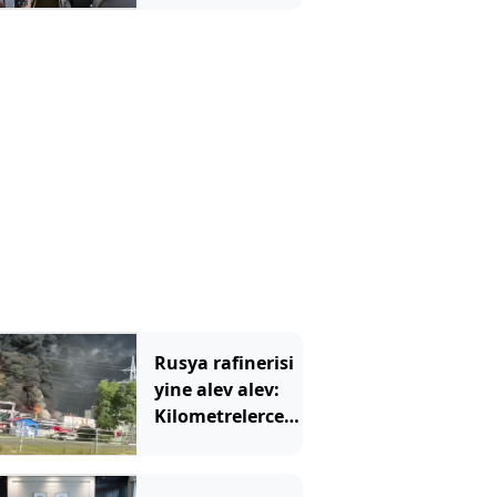
İlk sefer için
tarih verildi
Rusya rafinerisi
yine alev alev:
Kilometrelerce
öteden görüldü