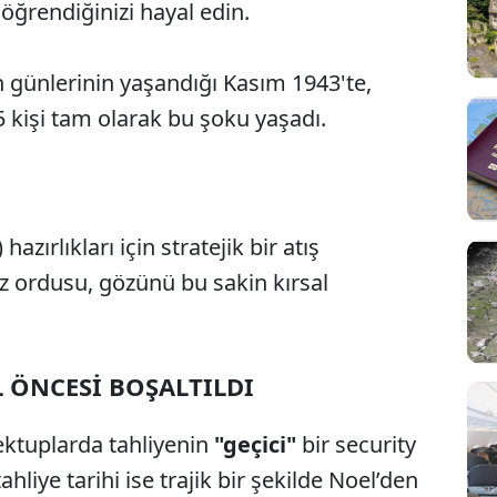
öğrendiğinizi hayal edin.
n günlerinin yaşandığı Kasım 1943'te,
kişi tam olarak bu şoku yaşadı.
ırlıkları için stratejik bir atış
iz ordusu, gözünü bu sakin kırsal
L ÖNCESİ BOŞALTILDI
ktuplarda tahliyenin
"geçici"
bir security
liye tarihi ise trajik bir şekilde Noel’den