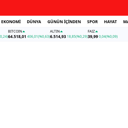
EKONOMİ
DÜNYA
GÜNÜN İÇİNDEN
SPOR
HAYAT
M
BITCOIN
ALTIN
FAİZ
64.518,01
6.514,93
39,99
0,24)
406,01
(%0,63)
18,85
(%0,29)
0,04
(%0,09)