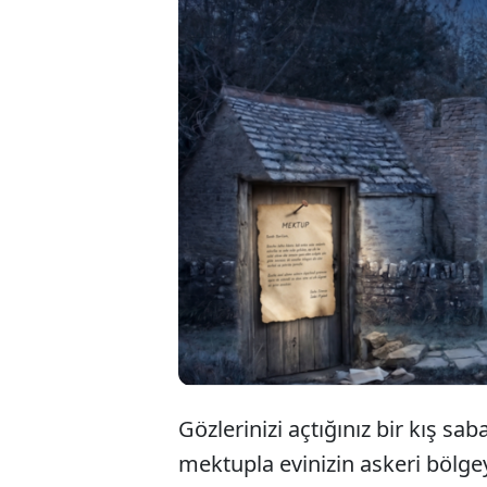
İngiltere’nin Do
1943 yılında evler
olduğunu sanıyorl
dönemediler. İşte
dolu o gizemli ha
Gözlerinizi açtığınız bir kış sab
mektupla evinizin askeri bölge