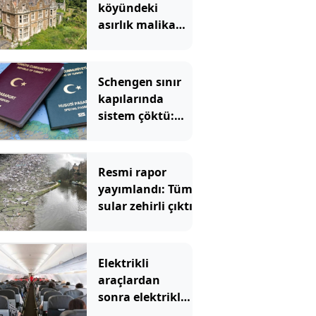
köyündeki
asırlık malikane
servet değerine
satılıyor
Schengen sınır
kapılarında
sistem çöktü:
Türkleri de
etkileyecek
Resmi rapor
yayımlandı: Tüm
sular zehirli çıktı
Elektrikli
araçlardan
sonra elektrikli
uçaklar geliyor: