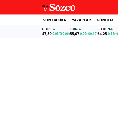
SON DAKİKA
YAZARLAR
GÜNDEM
DOLAR
EURO
STERLIN
47,59
55,07
64,25
0,03
(%0,06)
0,06
(%0,10)
0,15
(%