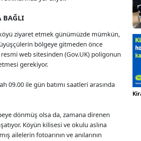
A BAĞLI
ci köyü ziyaret etmek günümüzde mümkün,
Yürüyüşçülerin bölgeye gitmeden önce
 resmi web sitesinden (Gov.UK) poligonun
 etmesi gerekiyor.
ah 09.00 ile gün batımı saatleri arasında
Kir
abeye dönmüş olsa da, zamana direnen
şatıyor. Köyün kilisesi ve okulu aslına
ş ailelerin fotoarının ve anılarının