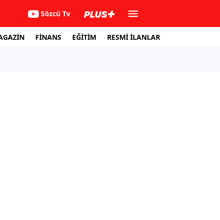
Sözcü Tv
AGAZİN
FİNANS
EĞİTİM
RESMİ İLANLAR