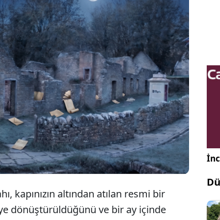
rset bölgesinde yer alan Tyneham köyü sakinleri,
ini terk ettiklerinde bunun geçici bir ayrılık
ardı. Ama işler öyle olmadı ve bir daha asla geri
 doğanın yavaş yavaş yuttuğu, kurşun izleriyle
yalet köyün hikayesi...
İnc
Dü
ahı, kapınızın altından atılan resmi bir
ye dönüştürüldüğünü ve bir ay içinde