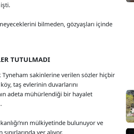
şti.
emeyeceklerini bilmeden, gözyaşları içinde
LER TUTULMADI
ak Tyneham sakinlerine verilen sözler hiçbir
y, taş evlerinin duvarlarını
ın adeta mühürlendiği bir hayalet
.
kanlığı’nın mülkiyetinde bulunuyor ve
 sınırlarında yer alıyor.