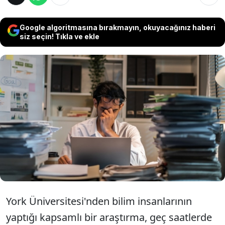
Google algoritmasına bırakmayın, okuyacağınız haberi
siz seçin! Tıkla ve ekle
Bilim insanları geç saatlere kadar çalışmanın
hafıza üzerine büyük bir etkisi olduğunu
buldu. Yapılan araştırmaya göre, gece geç
saatlere kadar çalışmak hafızayı yüzde 79'a
kadar zayıflatabiliyor.
York Üniversitesi'nden bilim insanlarının
yaptığı kapsamlı bir araştırma, geç saatlerde