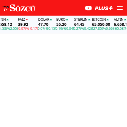
FAİZ
DOLAR
EURO
STERLIN
BITCOIN
ALTIN
,12
39,92
47,70
55,20
64,45
65.050,00
6.658,12
(%2,55)
-0,07
(%-0,17)
0,07
(%0,15)
0,19
(%0,34)
0,27
(%0,42)
427,85
(%0,66)
165,53
(%2,55