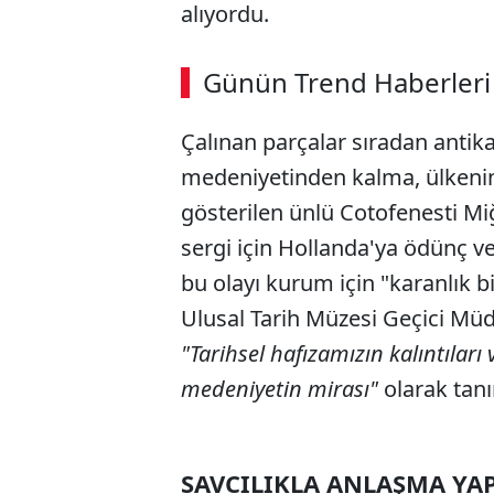
alıyordu.
Günün Trend Haberleri
Çalınan parçalar sıradan antik
medeniyetinden kalma, ülkenin 
gösterilen ünlü Cotofenesti Miğf
sergi için Hollanda'ya ödünç 
bu olayı kurum için "karanlık b
Ulusal Tarih Müzesi Geçici Müdü
"Tarihsel hafızamızın kalıntılar
medeniyetin mirası"
olarak tanı
SAVCILIKLA ANLAŞMA YAP