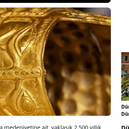
sı soygun yapmak için patlayıcılar ile müzeye giren
landı. Çaldıkları eserlerin toplam değeri 6.6 milyon
ık 304 milyon TL) olarak belirlendi. Yakalanan
aptığı yüzsüz teklif ise gündem oldu.
Dün
Dü
medeniyetine ait, yaklaşık 2.500 yıllık
Dü