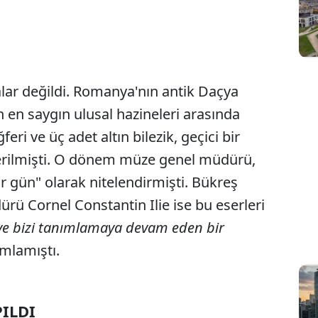
alar değildi. Romanya'nın antik Daçya
en saygın ulusal hazineleri arasında
eri ve üç adet altın bilezik, geçici bir
verilmişti. O dönem müze genel müdürü,
ir gün" olarak nitelendirmişti. Bükreş
rü Cornel Constantin Ilie ise bu eserleri
ı ve bizi tanımlamaya devam eden bir
mlamıştı.
ILDI