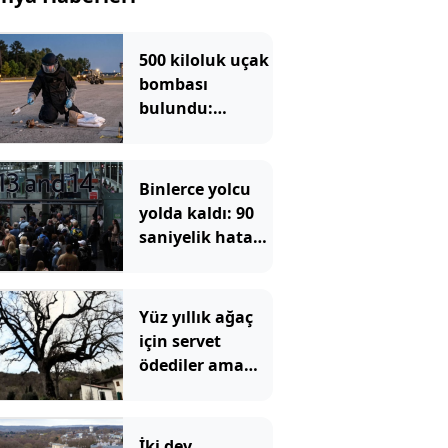
500 kiloluk uçak
bombası
bulundu:
Bölgede
tahliyeler
başladı
Binlerce yolcu
yolda kaldı: 90
saniyelik hata
tüm sistemi
çökertti
Yüz yıllık ağaç
için servet
ödediler ama
asıl gerçeği
öğrenince dona
kaldılar
İki dev