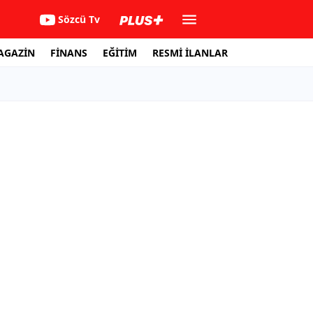
Sözcü Tv
AGAZİN
FİNANS
EĞİTİM
RESMİ İLANLAR