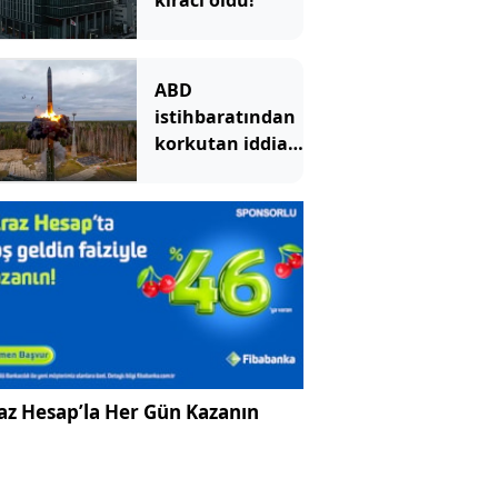
kiracı oldu!
ABD
istihbaratından
korkutan iddia:
Rusya bir
Avrupa kentine
saldırmayı
deneyecek
az Hesap’la Her Gün Kazanın