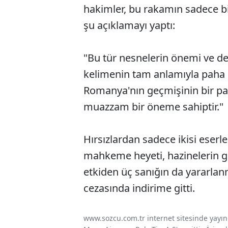
hakimler, bu rakamın sadece b
şu açıklamayı yaptı:
"Bu tür nesnelerin önemi ve de
kelimenin tam anlamıyla paha b
Romanya'nın geçmişinin bir par
muazzam bir öneme sahiptir."
Hırsızlardan sadece ikisi eser
mahkeme heyeti, hazinelerin ge
etkiden üç sanığın da yararla
cezasında indirime gitti.
www.sozcu.com.tr internet sitesinde yayınla