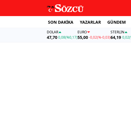
SON DAKİKA
YAZARLAR
GÜNDEM
DOLAR
EURO
STERLIN
47,70
55,00
64,19
0,08
(%0,17)
-0,02
(%-0,03)
0,02
(