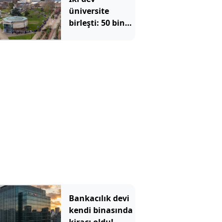
üniversite
birleşti: 50 bin
öğrencinin
kaderi değişti
Bankacılık devi
kendi binasında