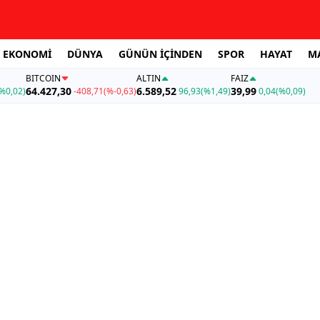
EKONOMİ
DÜNYA
GÜNÜN İÇİNDEN
SPOR
HAYAT
M
BITCOIN
ALTIN
FAİZ
64.427,30
6.589,52
39,99
%0,02)
-408,71
(%-0,63)
96,93
(%1,49)
0,04
(%0,09)