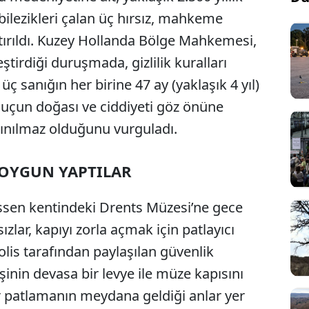
bilezikleri çalan üç hırsız, mahkeme
tırıldı. Kuzey Hollanda Bölge Mahkemesi,
irdiği duruşmada, gizlilik kuralları
ç sanığın her birine 47 ay (yaklaşık 4 yıl)
suçun doğası ve ciddiyeti göz önüne
çınılmaz olduğunu vurguladı.
SOYGUN YAPTILAR
Assen kentindeki Drents Müzesi’ne gece
zlar, kapıyı zorla açmak için patlayıcı
lis tarafından paylaşılan güvenlik
inin devasa bir levye ile müze kapısını
r patlamanın meydana geldiği anlar yer