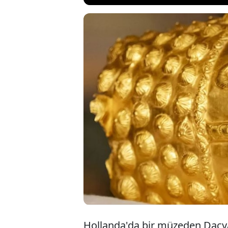
Bir gece yarı
3 hırsız yaka
dolar (Yaklaş
hırsızların y
Hollanda'da bir müzeden Daçya 