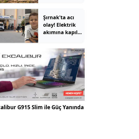
Şırnak'ta acı
olay! Elektrik
akımına kapılan
4 yaşındaki
çocuk öldü
alibur G915 Slim ile Güç Yanında