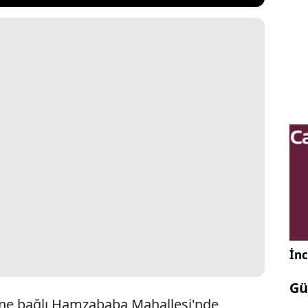
İnc
Gü
sine bağlı Hamzababa Mahallesi'nde