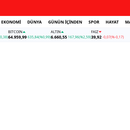
EKONOMİ
DÜNYA
GÜNÜN İÇİNDEN
SPOR
HAYAT
M
BITCOIN
ALTIN
FAİZ
64.959,99
6.660,55
39,92
0,38)
635,84
(%0,99)
167,96
(%2,59)
-0,07
(%-0,17)