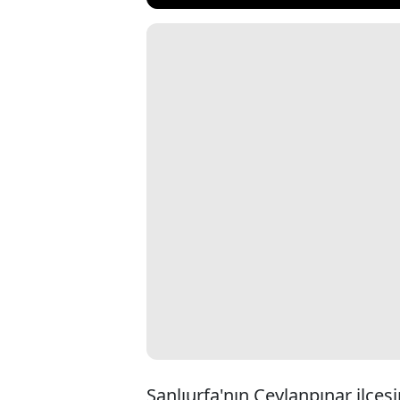
Şanlıurfa'nın Ceylanpınar ilçe