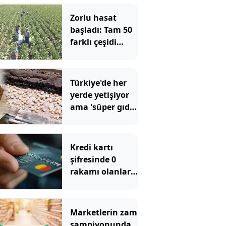
Zorlu hasat
başladı: Tam 50
farklı çeşidi
yapılıyor 1 ay
boyunca
toplanıyor
Türkiye'de her
yerde yetişiyor
ama 'süper gıda'
diye en çok
ABD'de satılıyor
Kredi kartı
şifresinde 0
rakamı olanlara
uyarı yapıldı
Marketlerin zam
şampiyonunda