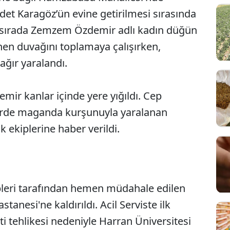
et Karagöz’ün evine getirilmesi sırasında
Bu sırada Zemzem Özdemir adlı kadın düğün
nen duvağını toplamaya çalışırken,
ğır yaralandı.
emir kanlar içinde yere yığıldı. Cep
erde maganda kurşunuyla yaralanan
 ekiplerine haber verildi.
ipleri tarafından hemen müdahale edilen
anesi'ne kaldırıldı. Acil Serviste ilk
i tehlikesi nedeniyle Harran Üniversitesi