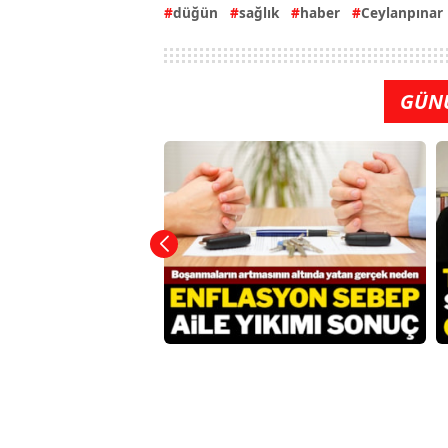
düğün
sağlık
haber
Ceylanpınar
GÜN