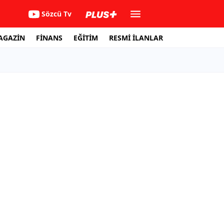
Sözcü Tv
AGAZİN
FİNANS
EĞİTİM
RESMİ İLANLAR