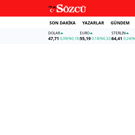
SON DAKİKA
YAZARLAR
GÜNDEM
DOLAR
EURO
STERLIN
47,71
55,19
64,41
0,09
(%0,18)
0,18
(%0,32)
0,24
(%