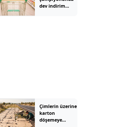
dev indirim
hamlesi: Tam 3
bin TIR yola
çıkıyor
Çimlerin üzerine
karton
döşemeye
başladılar