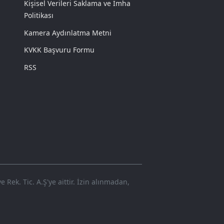
Kişisel Verileri Saklama ve İmha
Politikası
Kamera Aydınlatma Metni
KVKK Başvuru Formu
RSS
Rek. Tic. A.Ş'ye aittir. İzin alınmadan,