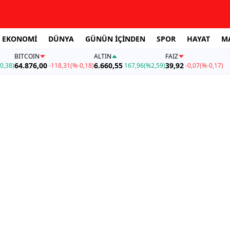
EKONOMİ
DÜNYA
GÜNÜN İÇİNDEN
SPOR
HAYAT
M
BITCOIN
ALTIN
FAİZ
64.876,00
6.660,55
39,92
0,38)
-118,31
(%-0,18)
167,96
(%2,59)
-0,07
(%-0,17)