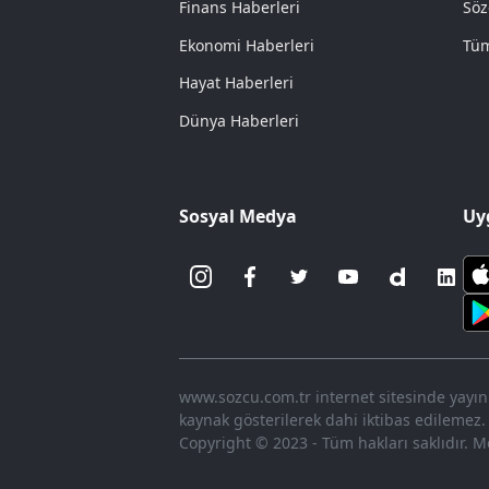
Finans Haberleri
Söz
Ekonomi Haberleri
Tüm
Hayat Haberleri
Dünya Haberleri
Sosyal Medya
Uy
www.sozcu.com.tr internet sitesinde yayınla
kaynak gösterilerek dahi iktibas edilemez.
Copyright © 2023 - Tüm hakları saklıdır. Me