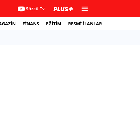
Sözcü Tv
AGAZİN
FİNANS
EĞİTİM
RESMİ İLANLAR