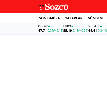
SON DAKİKA
YAZARLAR
GÜNDEM
DOLAR
EURO
STERLIN
47,71
55,19
64,41
0,09
(%0,18)
0,18
(%0,32)
0,24
(%