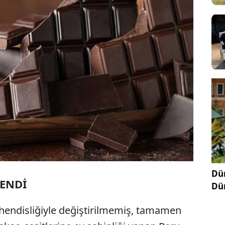
Dün
LENDİ
Dü
hendisliğiyle değiştirilmemiş, tamamen