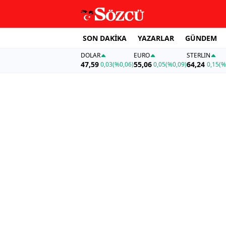
SON DAKİKA
YAZARLAR
GÜNDEM
DOLAR
EURO
STERLIN
47,59
55,06
64,24
0,03
(%0,06)
0,05
(%0,09)
0,15
(%