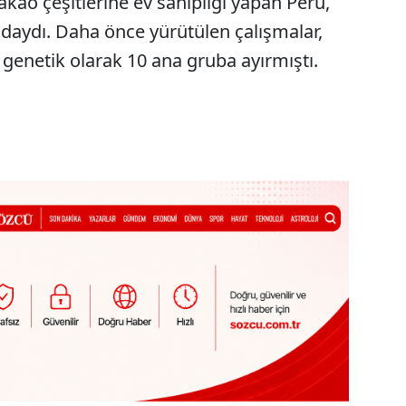
akao çeşitlerine ev sahipliği yapan Peru,
ndaydı. Daha önce yürütülen çalışmalar,
 genetik olarak 10 ana gruba ayırmıştı.