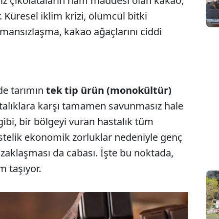
miz çikolataların ham maddesi olan kakao,
 Küresel iklim krizi, ölümcül bitki
rmansızlaşma, kakao ağaçlarını ciddi
de tarımın
tek tip ürün (monokültür)
stalıklara karşı tamamen savunmasız hale
 gibi, bir bölgeyi vuran hastalık tüm
 Üstelik ekonomik zorluklar nedeniyle genç
 uzaklaşması da cabası. İşte bu noktada,
m taşıyor.