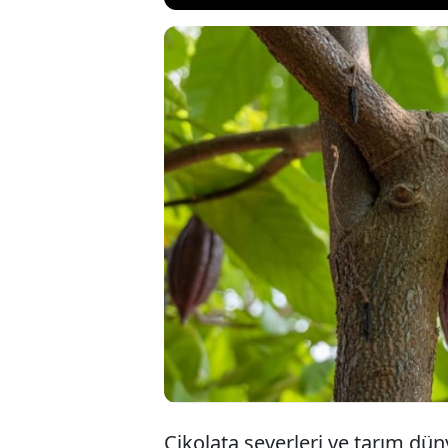
Bilim insanları 
Peru'da yapılan
rastlandı. Bu d
oluşturulmasına
yaşanmasını sağ
Çikolata severleri ve tarım dü