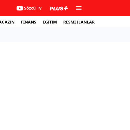
Sözcü Tv
AGAZİN
FİNANS
EĞİTİM
RESMİ İLANLAR