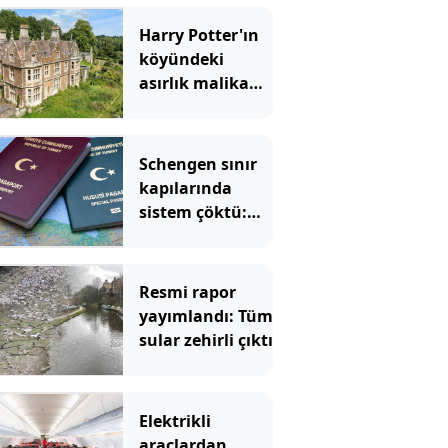
Harry Potter'ın
köyündeki
asırlık malikane
servet değerine
satılıyor
Schengen sınır
kapılarında
sistem çöktü:
Türkleri de
etkileyecek
Resmi rapor
yayımlandı: Tüm
sular zehirli çıktı
Elektrikli
araçlardan