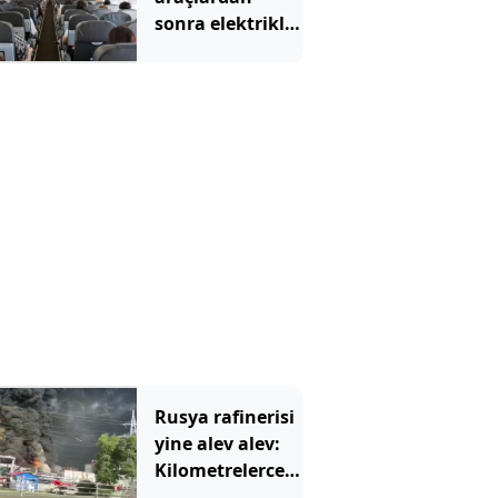
sonra elektrikli
uçaklar geliyor:
İlk sefer için
tarih verildi
Rusya rafinerisi
yine alev alev:
Kilometrelerce
öteden görüldü