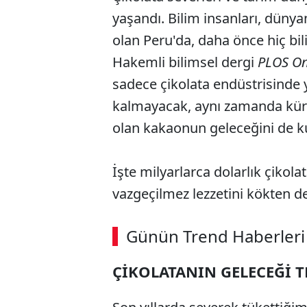
yaşandı. Bilim insanları, dünya
olan Peru'da, daha önce hiç b
Hakemli bilimsel dergi
PLOS O
sadece çikolata endüstrisinde y
kalmayacak, aynı zamanda küres
olan kakaonun geleceğini de kur
İşte milyarlarca dolarlık çikola
vazgeçilmez lezzetini kökten de
ABERİ OKU
➜
Günün Trend Haberleri
ÇİKOLATANIN GELECEĞİ T
SÖZCÜ SON DAKİKA