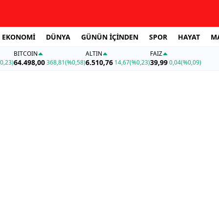
EKONOMİ
DÜNYA
GÜNÜN İÇİNDEN
SPOR
HAYAT
M
BITCOIN
ALTIN
FAİZ
64.498,00
6.510,76
39,99
0,23)
368,81
(%0,58)
14,67
(%0,23)
0,04
(%0,09)