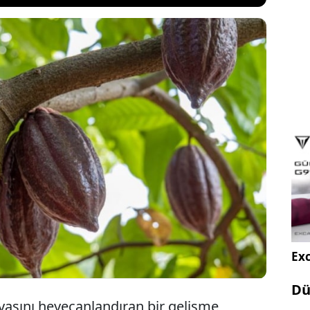
gıda sektörünü değiştirecek bir keşfe imza attı.
 çalışmalar sonucunda 4 yeni kakao türüne
urumun çikolatalarda yeni aromalar
 yardımcı olması ve gıda sektöründe değişiklik
laması bekleniyor.
Exc
Dü
nyasını heyecanlandıran bir gelişme