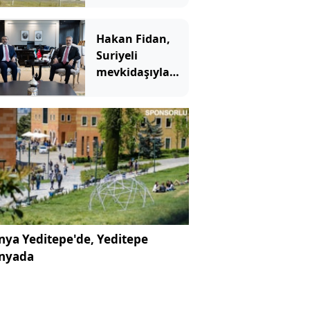
Hakan Fidan,
Suriyeli
mevkidaşıyla
görüştü: İşbirliği
vurgusu yaptı
ya Yeditepe'de, Yeditepe
nyada