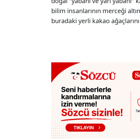
doğal "yabani ve yarı yabani" k
bilim insanlarının merceği altı
buradaki yerli kakao ağaçlarını