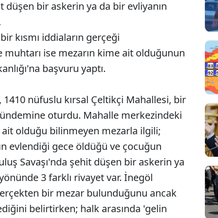
t düşen bir askerin ya da bir evliyanın
.
 bir kısmı iddiaların gerçeği
le muhtarı ise mezarın kime ait olduğunun
kanlığı'na başvuru yaptı.
, 1410 nüfuslu kırsal Çeltikçi Mahallesi, bir
 gündemine oturdu. Mahalle merkezindeki
ait olduğu bilinmeyen mezarla ilgili;
ın evlendiği gece öldüğü ve çocuğun
luş Savaşı'nda şehit düşen bir askerin ya
yönünde 3 farklı rivayet var. İnegöl
e gerçekten bir mezar bulunduğunu ancak
iğini belirtirken; halk arasında 'gelin