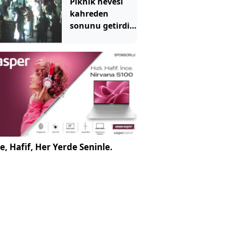
Piknik hevesi
kahreden
sonunu getirdi!
13 yaşındaki Ela
dereye düşerek
can verdi
e, Hafif, Her Yerde Seninle.