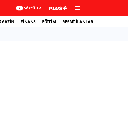
Sözcü Tv
AGAZİN
FİNANS
EĞİTİM
RESMİ İLANLAR