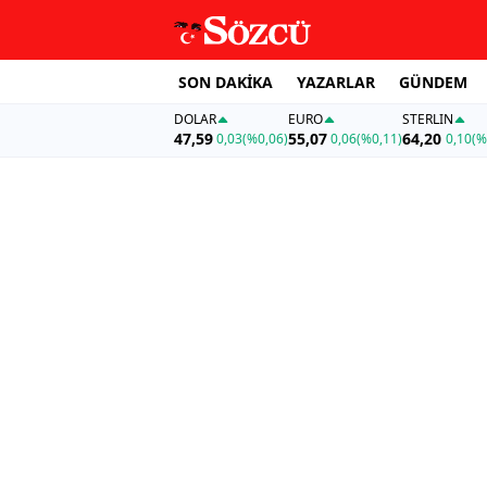
SON DAKİKA
YAZARLAR
GÜNDEM
DOLAR
EURO
STERLIN
47,59
55,07
64,20
0,03
(%0,06)
0,06
(%0,11)
0,10
(%