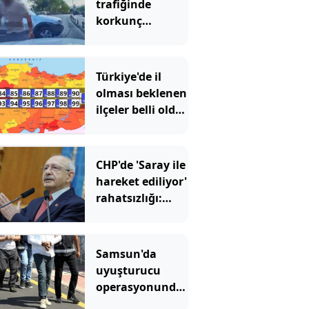
trafiğinde
korkunç
görüntüler!
Ölüm tehditleri
savurdu
Türkiye'de il
olması beklenen
ilçeler belli oldu:
100 numaralı
plaka bile
hazırlandı
CHP'de 'Saray ile
hareket ediliyor'
rahatsızlığı:
Milletvekilleri
isyan etti
Samsun'da
uyuşturucu
operasyonunda
8 zanlı