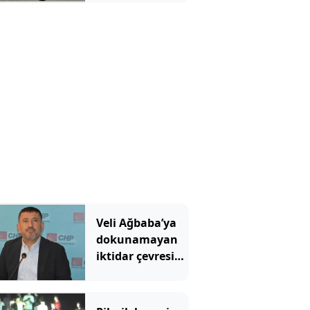
yakalandı
Veli Ağbaba’ya
dokunamayan
iktidar çevresine
dokunuyor