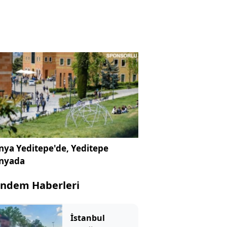
ya Yeditepe'de, Yeditepe
nyada
ndem Haberleri
İstanbul