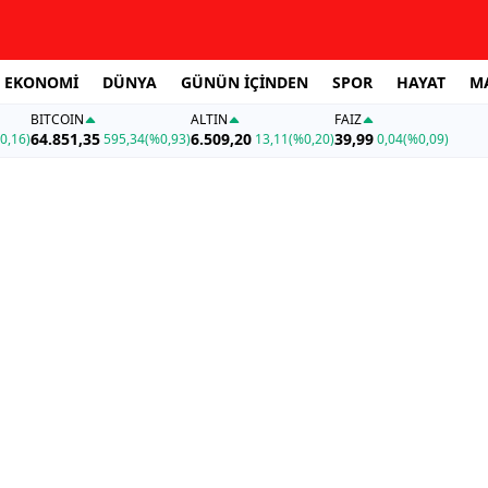
EKONOMİ
DÜNYA
GÜNÜN İÇİNDEN
SPOR
HAYAT
M
BITCOIN
ALTIN
FAİZ
64.851,35
6.509,20
39,99
0,16)
595,34
(%0,93)
13,11
(%0,20)
0,04
(%0,09)