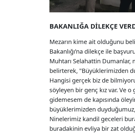
BAKANLIĞA DİLEKÇE VER
Mezarın kime ait olduğunu beli
Bakanlığı’na dilekçe ile başvur
Muhtarı Selahattin Dumanlar, me
belirterek, "Büyüklerimizden du
Hangisi gerçek biz de bilmiyoru
söyleyen bir genç kız var. Ve o 
gidemesem de kapısında öleyim’
büyüklerimizden duyduğumuz,
Ninelerimiz kandil geceleri bu
buradakinin evliya bir zat oldu