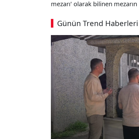
mezarı' olarak bilinen mezarın 
ABERİ OKU
➜
Günün Trend Haberleri
SÖZCÜ SON DAKİKA