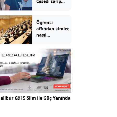
Cesedi sarıp
kayınvalidesiyle
bir saat sohbet
etmiş
Öğrenci
affından kimler,
nasıl
yararlanabilecek?
İşte detaylar
alibur G915 Slim ile Güç Yanında