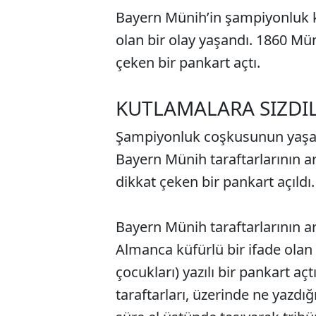
Bayern Münih’in şampiyonluk 
olan bir olay yaşandı. 1860 Mün
çeken bir pankart açtı.
KUTLAMALARA SIZDI
Şampiyonluk coşkusunun yaşand
Bayern Münih taraftarlarının ar
dikkat çeken bir pankart açıldı.
Bayern Münih taraftarlarının a
Almanca küfürlü bir ifade olan
çocukları) yazılı bir pankart a
taraftarları, üzerinde ne yazdı
ABERİ OKU
➜