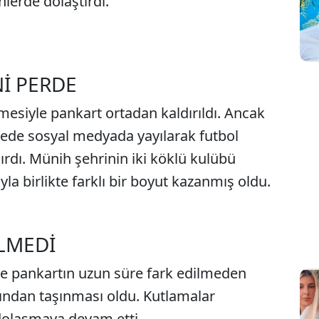
nlerde dolaştırdı.
Nİ PERDE
Sesi Aç
esiyle pankart ortadan kaldırıldı. Ancak
ürede sosyal medyada yayılarak futbol
dı. Münih şehrinin iki köklü kulübü
yla birlikte farklı bir boyut kazanmış oldu.
LMEDİ
se pankartın uzun süre fark edilmeden
fından taşınması oldu. Kutlamalar
 dolaşmaya devam etti.