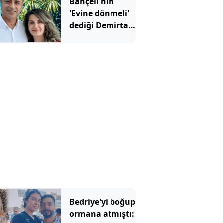
Bahçeli'nin
'Evine dönmeli'
dediği Demirtaş
için Erdoğan'ın
yardımcısından
şaşırtan sözler
Bedriye'yi boğup
ormana atmıştı: