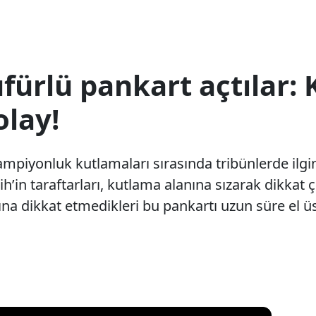
küfürlü pankart açtılar:
lay!
piyonluk kutlamaları sırasında tribünlerde ilgin
ih’in taraftarları, kutlama alanına sızarak dikkat 
ğına dikkat etmedikleri bu pankartı uzun süre el 