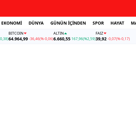
EKONOMİ
DÜNYA
GÜNÜN İÇİNDEN
SPOR
HAYAT
M
BITCOIN
ALTIN
FAİZ
64.964,99
6.660,55
39,92
0,38)
-36,46
(%-0,06)
167,96
(%2,59)
-0,07
(%-0,17)