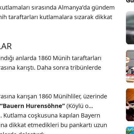
Gü
kutlamaları sırasında Almanya’da gündem
ih taraftarları kutlamalara sızarak dikkat
LAR
ığı anlarda 1860 Münih taraftarları
asına karıştı. Daha sonra tribünlerde
rasına karışan 1860 Münihliler, üzerinde
“Bauern Hurensöhne”
(Köylü o...
çtı. Kutlama coşkusuna kapılan Bayern
ğına dikkat etmedikleri bu pankartı uzun