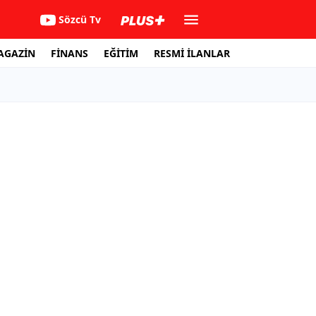
Sözcü Tv
AGAZİN
FİNANS
EĞİTİM
RESMİ İLANLAR