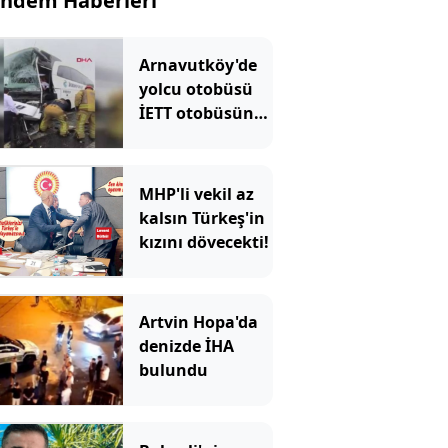
ndem Haberleri
Arnavutköy'de
yolcu otobüsü
İETT otobüsüne
çarptı: Ekipler
olay yerinde
MHP'li vekil az
kalsın Türkeş'in
kızını dövecekti!
Artvin Hopa'da
denizde İHA
bulundu