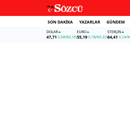
SON DAKİKA
YAZARLAR
GÜNDEM
DOLAR
EURO
STERLIN
47,71
55,19
64,41
0,09
(%0,18)
0,18
(%0,32)
0,24
(%