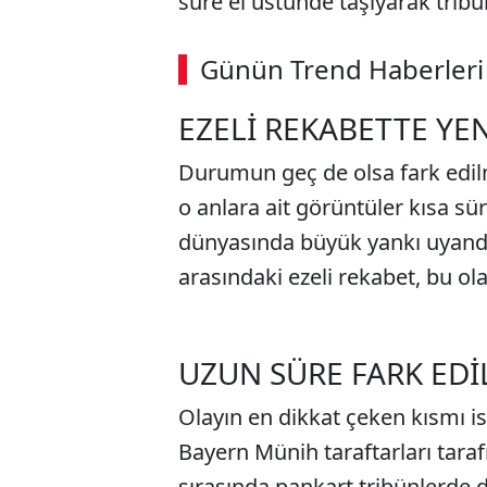
süre el üstünde taşıyarak tribü
Günün Trend Haberleri
00:02
/ 09:15
EZELİ REKABETTE YE
Durumun geç de olsa fark edilm
o anlara ait görüntüler kısa s
dünyasında büyük yankı uyandır
arasındaki ezeli rekabet, bu ola
UZUN SÜRE FARK EDİ
Olayın en dikkat çeken kısmı i
Bayern Münih taraftarları tara
sırasında pankart tribünlerde