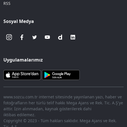
RSS
Sosyal Medya
Uygulamalarımız
www.sozcu.com.tr internet sitesinde yayınlanan yazı, haber ve
fotoğrafların her türlü telif hakkı Mega Ajans ve Rek. Tic. A.Ş'ye
aittir. İzin alınmadan, kaynak gösterilerek dahi
iktibas edilemez.
Copyright © 2023 - Tüm hakları saklıdır. Mega Ajans ve Rek.
Tic. A.Ş.