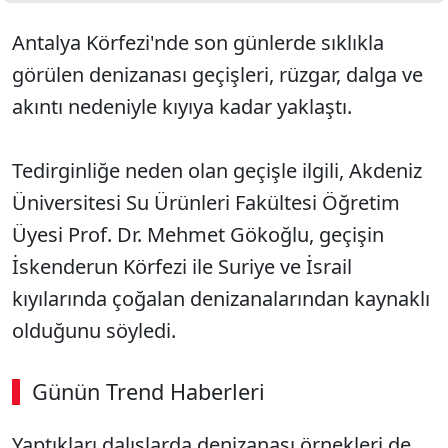
Antalya Körfezi'nde son günlerde sıklıkla
görülen denizanası geçişleri, rüzgar, dalga ve
akıntı nedeniyle kıyıya kadar yaklaştı.
Tedirginliğe neden olan geçişle ilgili, Akdeniz
Üniversitesi Su Ürünleri Fakültesi Öğretim
Üyesi Prof. Dr. Mehmet Gökoğlu, geçişin
İskenderun Körfezi ile Suriye ve İsrail
kıyılarında çoğalan denizanalarından kaynaklı
olduğunu söyledi.
Günün Trend Haberleri
00:02
/ 09:08
Yaptıkları dalışlarda denizanası örnekleri de