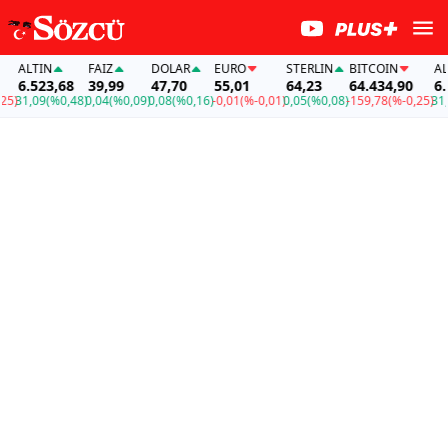
LTIN
FAİZ
DOLAR
EURO
STERLIN
BITCOIN
ALTIN
6.523,68
39,99
47,70
55,01
64,23
64.434,90
6.523
1,09
(%0,48)
0,04
(%0,09)
0,08
(%0,16)
-0,01
(%-0,01)
0,05
(%0,08)
-159,78
(%-0,25)
31,09
(