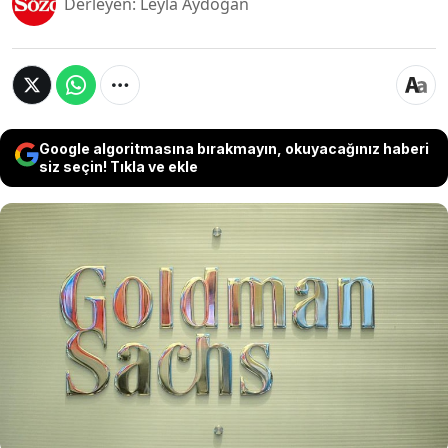
Derleyen: Leyla Aydoğan
Google algoritmasına bırakmayın, okuyacağınız haberi
siz seçin! Tıkla ve ekle
Wall Street devi Goldman Sachs, 2026'nın ilk
yarısında 1 trilyon doları aşan birleşme ve satın
alma (M&A) hacmine ulaşarak yatırım bankacılığı
tarihinde bir ilke imza attı. Bankanın bu rekor
performansında SpaceX'in devasa halka arzı ve
küresel enerji anlaşmaları başrolü oynadı.