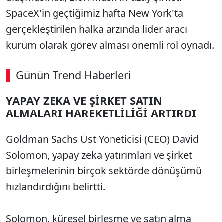
SpaceX'in geçtiğimiz hafta New York'ta
gerçekleştirilen halka arzında lider aracı
kurum olarak görev alması önemli rol oynadı.
Günün Trend Haberleri
00:02
/ 08:43
YAPAY ZEKA VE ŞİRKET SATIN
Sesi Aç
ALMALARI HAREKETLİLİĞİ ARTIRDI
Goldman Sachs Üst Yöneticisi (CEO) David
Solomon, yapay zeka yatırımları ve şirket
birleşmelerinin birçok sektörde dönüşümü
hızlandırdığını belirtti.
Solomon, küresel birleşme ve satın alma