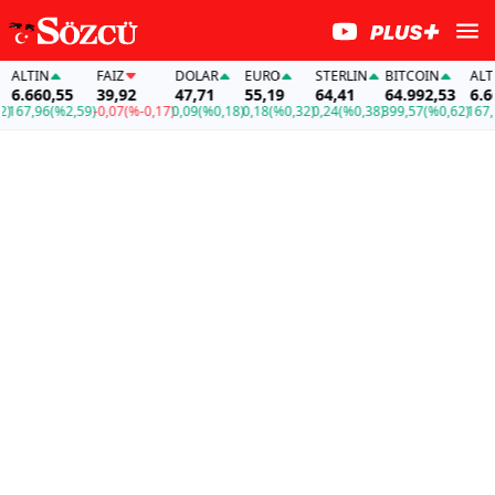
ALTIN
FAİZ
DOLAR
EURO
STERLIN
BITCOIN
ALTIN
6.660,55
39,92
47,71
55,19
64,41
64.992,53
6.660
67,96
(%2,59)
-0,07
(%-0,17)
0,09
(%0,18)
0,18
(%0,32)
0,24
(%0,38)
399,57
(%0,62)
167,96