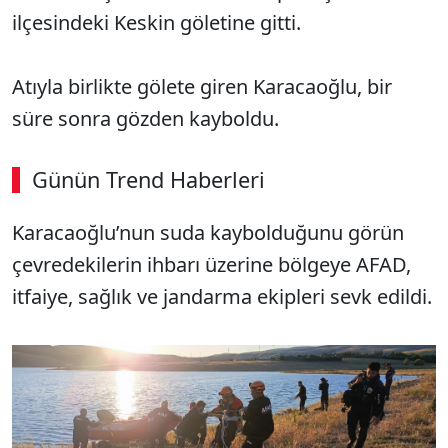
ilçesindeki Keskin göletine gitti.
Atıyla birlikte gölete giren Karacaoğlu, bir
süre sonra gözden kayboldu.
Günün Trend Haberleri
00:02
/ 09:15
Karacaoğlu’nun suda kaybolduğunu görün
Sesi Aç
çevredekilerin ihbarı üzerine bölgeye AFAD,
itfaiye, sağlık ve jandarma ekipleri sevk edildi.