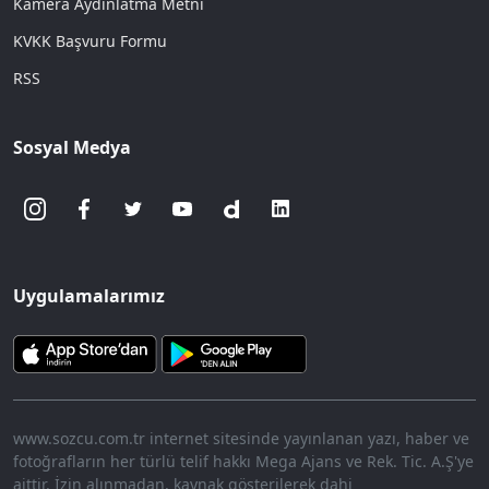
Kamera Aydınlatma Metni
KVKK Başvuru Formu
RSS
Sosyal Medya
Uygulamalarımız
www.sozcu.com.tr internet sitesinde yayınlanan yazı, haber ve
fotoğrafların her türlü telif hakkı Mega Ajans ve Rek. Tic. A.Ş'ye
aittir. İzin alınmadan, kaynak gösterilerek dahi