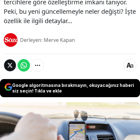
tercihlere göre özelleştirme imkanı tanıyor.
Peki, bu yeni güncellemeyle neler değişti? İşte
özellik ile ilgili detaylar…
Derleyen: Merve Kapan
Google algoritmasına bırakmayın, okuyacağınız haberi
siz seçin! Tıkla ve ekle
Google, 2020'den bu yana ilk büyük güncellemesini
gerçekleştirerek, kullanıcıların harita deneyimlerini
daha kişisel hale getirmelerini sağlayacak yeni
özellikler sundu. Artık Google Haritalar, yalnızca