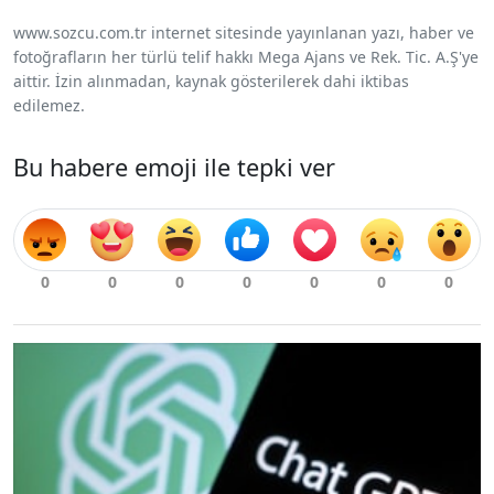
www.sozcu.com.tr internet sitesinde yayınlanan yazı, haber ve
fotoğrafların her türlü telif hakkı Mega Ajans ve Rek. Tic. A.Ş'ye
aittir. İzin alınmadan, kaynak gösterilerek dahi iktibas
edilemez.
Bu habere emoji ile tepki ver