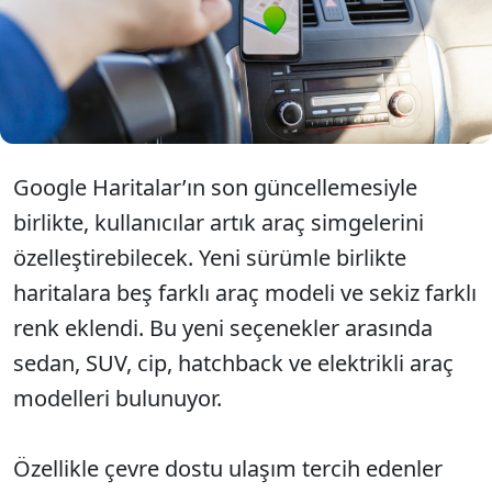
rota gösterme işleviyle sınırlı kalmıyor aynı
zamanda harita üzerinde sizi temsil eden aracınızı
da kişisel tercihlere göre özelleştirme imkanı
tanıyor. Peki, bu yeni güncellemeyle neler değişti?
İşte özellik ile ilgili detaylar…
Google Haritalar’ın son güncellemesiyle
birlikte, kullanıcılar artık araç simgelerini
özelleştirebilecek. Yeni sürümle birlikte
haritalara beş farklı araç modeli ve sekiz farklı
renk eklendi. Bu yeni seçenekler arasında
sedan, SUV, cip, hatchback ve elektrikli araç
modelleri bulunuyor.
Özellikle çevre dostu ulaşım tercih edenler