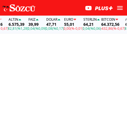
ALTIN
FAİZ
DOLAR
EURO
STERLIN
BITCOIN
ALTI
6.575,39
39,99
47,71
55,01
64,21
64.372,56
6.57
7)
82,81
(%1,28)
0,04
(%0,09)
0,08
(%0,17)
0,00
(%-0,01)
0,04
(%0,06)
-432,86
(%-0,67)
82,81