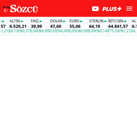
ALTIN
FAİZ
DOLAR
EURO
STERLIN
BITCOIN
ALTI
7
6.520,21
39,99
47,60
55,06
64,19
64.841,57
6.52
21)
24,13
(%0,37)
0,04
(%0,09)
0,03
(%0,06)
0,05
(%0,09)
0,09
(%0,14)
775,33
(%1,21)
24,13