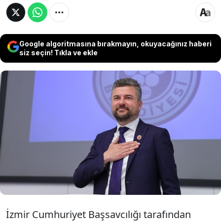
Google algoritmasına bırakmayın, okuyacağınız haberi
siz seçin! Tıkla ve ekle
Buca Belediyesi'ne yönelik soruşturmada
gözaltına alınan mevcut başkan Görkem
Duman, eski Başkan Erhan Kılıç ve eski CHP
Buca İlçe Başkanı Çağdaş Kaya dahil 42 kişi
tutuklandı.
İzmir Cumhuriyet Başsavcılığı tarafından