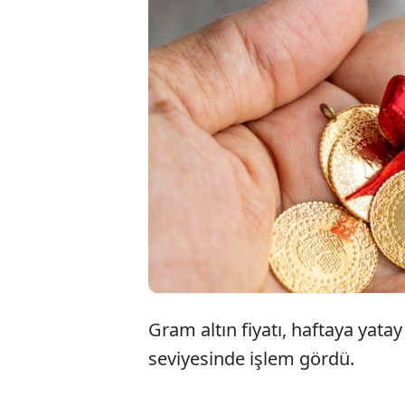
Altın fi
Merkez 
ilişkin b
düşünül
Gram altın fiyatı, haftaya yata
seviyesinde işlem gördü.