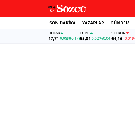
SON DAKİKA
YAZARLAR
GÜNDEM
DOLAR
EURO
STERLIN
47,71
55,04
64,16
0,08
(%0,17)
0,02
(%0,04)
-0,01
(