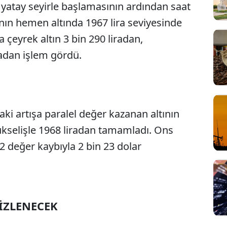
a yatay seyirle başlamasının ardından saat
ının hemen altında 1967 lira seviyesinde
la çeyrek altın 3 bin 290 liradan,
radan işlem gördü.
ki artışa paralel değer kazanan altının
ükselişle 1968 liradan tamamladı. Ons
0,2 değer kaybıyla 2 bin 23 dolar
İZLENECEK