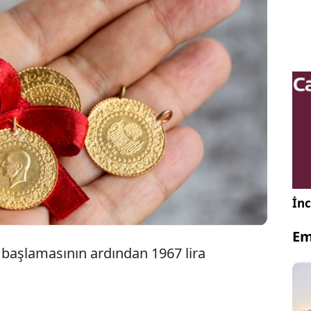
yatları haftanın ilk işlem gününde yatay seyir izliyor.
bankalarının gelecek dönem para politikalarına
elirsizliklerin fiyatlar üzerinde etkili olduğu
üyor.
İnc
Em
y başlamasının ardından 1967 lira