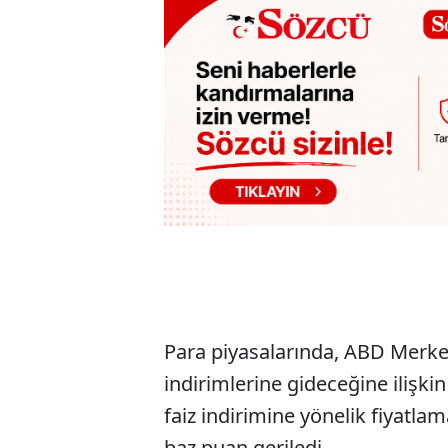
Para piyasalarında, ABD Merkez
indirimlerine gideceğine ilişki
faiz indirimine yönelik fiyatla
baz puan geriledi.