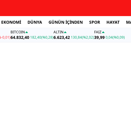
EKONOMİ
DÜNYA
GÜNÜN İÇİNDEN
SPOR
HAYAT
M
BITCOIN
ALTIN
FAİZ
64.832,40
6.623,42
39,99
%-0,01)
182,40
(%0,28)
130,84
(%2,02)
0,04
(%0,09)