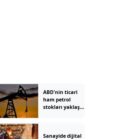
ABD'nin ticari
ham petrol
stokları yaklaşık
1 milyon 300 bin
varil azaldı
Sanayide dijital