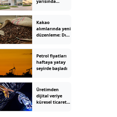
yarısında
gelirlerini
%7’nin üzerinde
artırdı
Kakao
alımlarında yeni
düzenleme: Dış
finansmana
başvurulamayacak
Petrol fiyatları
haftaya yatay
seyirde başladı
Üretimden
dijital veriye
küresel ticaretin
yeni evrimi