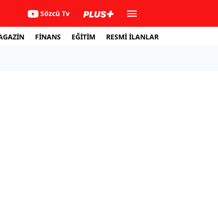
Sözcü Tv
AGAZİN
FİNANS
EĞİTİM
RESMİ İLANLAR