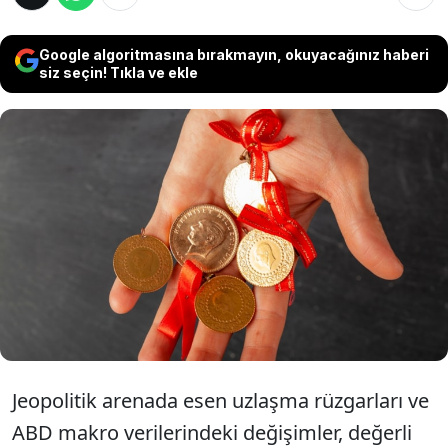
Google algoritmasına bırakmayın, okuyacağınız haberi
siz seçin! Tıkla ve ekle
Hürmüz Boğazı'nda azalan gerilim ve düşen
tahvil faizleri altın fiyatlarına ivme kazandırdı.
Ons altın 4 bin 359 dolara, gram altın ise 6 bin
490 liraya tırmanırken; uzmanlar piyasanın
yönü için kritik FED toplantısına işaret ediyor.
Jeopolitik arenada esen uzlaşma rüzgarları ve
ABD makro verilerindeki değişimler, değerli