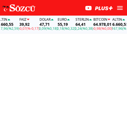
IN
FAİZ
DOLAR
EURO
STERLIN
BITCOIN
ALTIN
60,55
39,92
47,71
55,19
64,41
64.978,01
6.660,55
96
(%2,59)
-0,07
(%-0,17)
0,09
(%0,18)
0,18
(%0,32)
0,24
(%0,38)
-0,98
(%0,00)
167,96
(%2,5