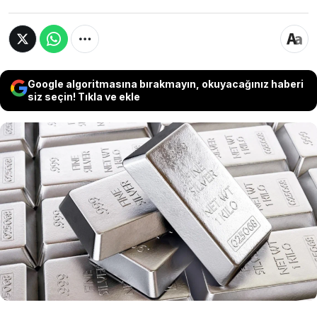
Google algoritmasına bırakmayın, okuyacağınız haberi
siz seçin! Tıkla ve ekle
Gümüş fiyatlarında son günlerde yaşanan hızlı
yükseliş, yatırımcıların dikkatini yeniden değerli
metallere çevirdi. Bir hafta içinde yaklaşık
yüzde 19 değer kazanan gümüşte, 150 bin
TL’lik yatırımın getirisi mevcut asgari ücret
seviyesini aştı.