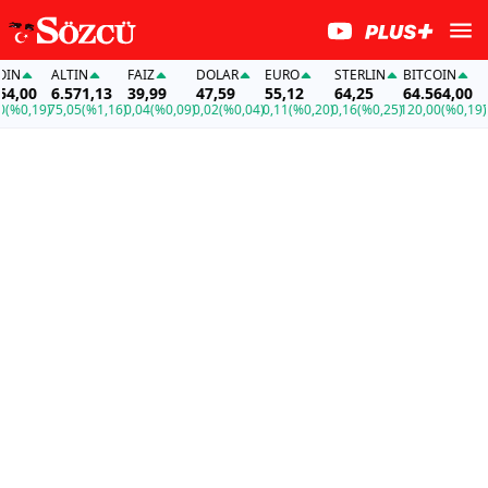
N
ALTIN
FAİZ
DOLAR
EURO
STERLIN
BITCOIN
AL
,00
6.571,13
39,99
47,59
55,12
64,25
64.564,00
6.
%0,19)
75,05
(%1,16)
0,04
(%0,09)
0,02
(%0,04)
0,11
(%0,20)
0,16
(%0,25)
120,00
(%0,19)
75,