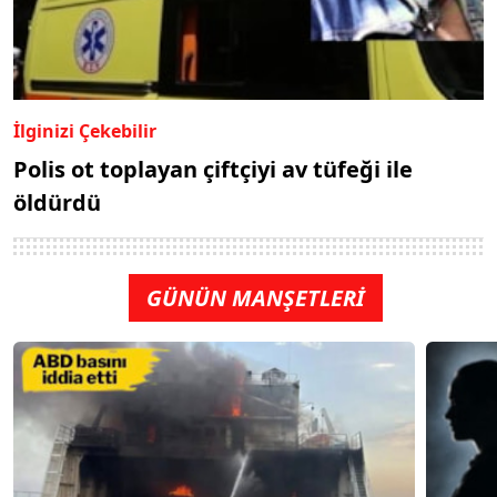
İlginizi Çekebilir
Polis ot toplayan çiftçiyi av tüfeği ile
öldürdü
GÜNÜN MANŞETLERİ