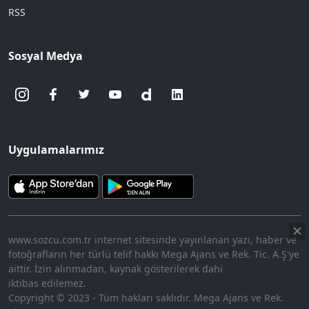
RSS
Sosyal Medya
Uygulamalarımız
www.sozcu.com.tr internet sitesinde yayınlanan yazı, haber ve
fotoğrafların her türlü telif hakkı Mega Ajans ve Rek. Tic. A.Ş'ye
aittir. İzin alınmadan, kaynak gösterilerek dahi
iktibas edilemez.
Copyright © 2023 - Tüm hakları saklıdır. Mega Ajans ve Rek.