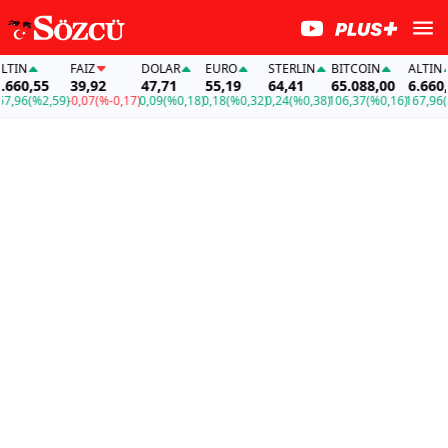
FAİZ
DOLAR
EURO
STERLIN
BITCOIN
ALTIN
0,55
39,92
47,71
55,19
64,41
65.088,00
6.660,55
6
(%2,59)
-0,07
(%-0,17)
0,09
(%0,18)
0,18
(%0,32)
0,24
(%0,38)
106,37
(%0,16)
167,96
(%2,5