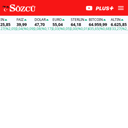
FAİZ
DOLAR
EURO
STERLIN
BITCOIN
ALTIN
,85
39,99
47,70
55,04
64,18
64.959,99
6.625,85
(%2,05)
0,04
(%0,09)
0,08
(%0,17)
0,03
(%0,05)
0,00
(%0,01)
435,65
(%0,68)
133,27
(%2,05)
0