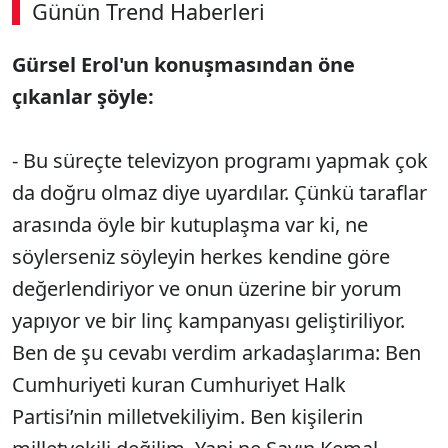
Günün Trend Haberleri
00:03
/ 02:14
Gürsel Erol'un konuşmasından öne
Sesi Aç
çıkanlar şöyle:
- Bu süreçte televizyon programı yapmak çok
da doğru olmaz diye uyardılar. Çünkü taraflar
arasında öyle bir kutuplaşma var ki, ne
söylerseniz söyleyin herkes kendine göre
değerlendiriyor ve onun üzerine bir yorum
yapıyor ve bir linç kampanyası geliştiriliyor.
Ben de şu cevabı verdim arkadaşlarıma: Ben
Cumhuriyeti kuran Cumhuriyet Halk
Partisi’nin milletvekiliyim. Ben kişilerin