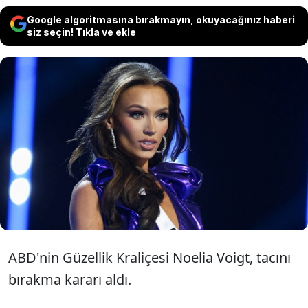
Google algoritmasına bırakmayın, okuyacağınız haberi
siz seçin! Tıkla ve ekle
ABD'de Güzellik Kraliçesi seçilen 24
yaşındaki Noelia Voigt, akıl sağlığı
sorunları yaşadığını söyleyerek tacını
geri verdi.
ABD'nin Güzellik Kraliçesi Noelia Voigt, tacını
bırakma kararı aldı.