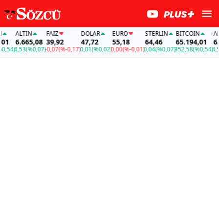
ALTIN
FAİZ
DOLAR
EURO
STERLIN
BITCOIN
ALTI
6.665,08
39,92
47,72
55,18
64,46
65.194,01
6.66
4)
4,53
(%0,07)
-0,07
(%-0,17)
0,01
(%0,02)
0,00
(%-0,01)
0,04
(%0,07)
352,58
(%0,54)
4,53
(%