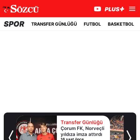
SPOR
TRANSFER GÜNLÜĞÜ
FUTBOL
BASKETBOL
lüğü
Transfer Günlüğü
ol
Çorum FK, Norveçli
inde
yıldıza imza attırdı
16 saat önce