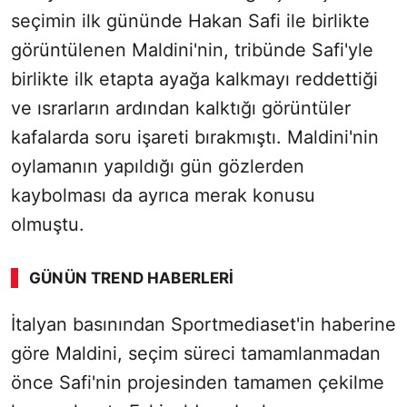
seçimin ilk gününde Hakan Safi ile birlikte
görüntülenen Maldini'nin, tribünde Safi'yle
birlikte ilk etapta ayağa kalkmayı reddettiği
ve ısrarların ardından kalktığı görüntüler
kafalarda soru işareti bırakmıştı. Maldini'nin
oylamanın yapıldığı gün gözlerden
kaybolması da ayrıca merak konusu
olmuştu.
GÜNÜN TREND HABERLERI
00:01
/ 09:15
İtalyan basınından Sportmediaset'in haberine
Sesi Aç
göre Maldini, seçim süreci tamamlanmadan
önce Safi'nin projesinden tamamen çekilme