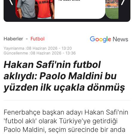
e’ye
Haberler
-
Futbol
Yayınlanma :
08 Haziran 2026 - 13:20
Güncellenme :
08 Haziran 2026 - 13:36
Hakan Safi'nin futbol
aklıydı: Paolo Maldini bu
yüzden ilk uçakla dönmüş
Fenerbahçe başkan adayı Hakan Safi'nin
'futbol aklı' olarak Türkiye'ye getirdiği
Paolo Maldini, seçim sürecinde bir anda