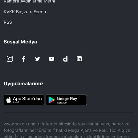
Kamera Aydınlatma Metni
KVKK Başvuru Formu
RSS
Sosyal Medya
Uygulamalarımız
www.sozcu.com.tr internet sitesinde yayınlanan yazı, haber ve
fotoğrafların her türlü telif hakkı Mega Ajans ve Rek. Tic. A.Ş'ye
aittir. İzin alınmadan, kaynak gösterilerek dahi iktibas edilemez.