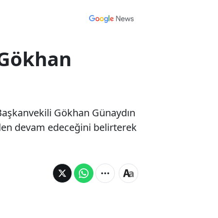
n Gökhan
p Başkanvekili Gökhan Günaydın
erden devam edeceğini belirterek