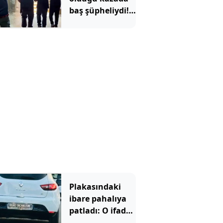
baş şüpheliydi! 8
yıl sonra
yakalandı
Plakasındaki
ibare pahalıya
patladı: O ifade
de kurtaramadı