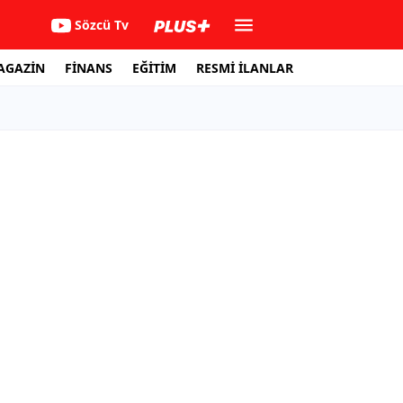
Sözcü Tv
AGAZİN
FİNANS
EĞİTİM
RESMİ İLANLAR