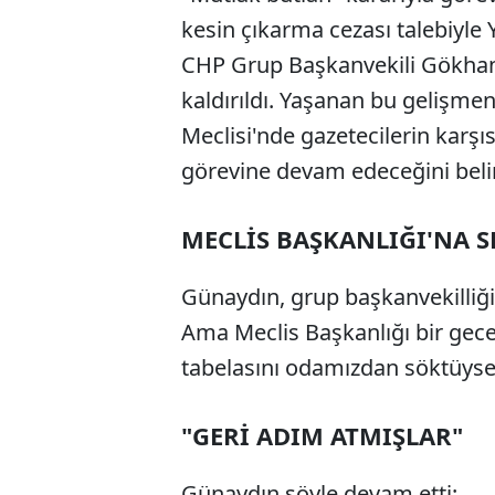
kesin çıkarma cezası talebiyle 
CHP Grup Başkanvekili Gökhan
kaldırıldı. Yaşanan bu gelişme
Meclisi'nde gazetecilerin karş
görevine devam edeceğini belirt
MECLİS BAŞKANLIĞI'NA S
Günaydın, grup başkanvekilliği
Ama Meclis Başkanlığı bir gece 
tabelasını odamızdan söktüyse,
"GERİ ADIM ATMIŞLAR"
Günaydın şöyle devam etti: