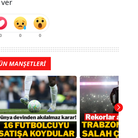
 ver
ÜN MANŞETLERİ