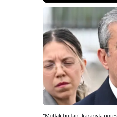
Cumhuriyet Hal
sevk ettiği Gr
talepli tedbir k
devam edeceğini 
konuştu.
"Mutlak butlan" kararıyla göre