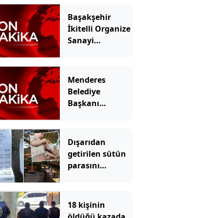
Başakşehir
İkitelli Organize
Sanayi
Bölgesi'nde
yangın
Menderes
Belediye
Başkanı
görevden
uzaklaştırıldı
Dışarıdan
getirilen sütün
parasını
istediler: Hesabı
gören aile şok
oldu
18 kişinin
öldüğü kazada