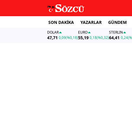
SON DAKİKA
YAZARLAR
GÜNDEM
DOLAR
EURO
STERLIN
47,71
55,19
64,41
0,09
(%0,18)
0,18
(%0,32)
0,24
(%