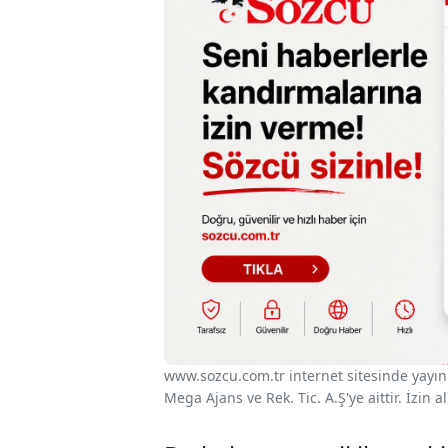
www.sozcu.com.tr internet sitesinde yayınla
Mega Ajans ve Rek. Tic. A.Ş'ye aittir. İzin