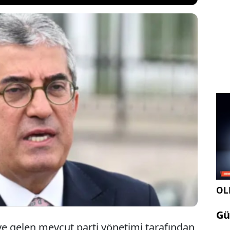
k Partisi yönetiminin Yüksek Disiplin Kuruluna
up Başkanvekili Gökhan Günaydın hakkındaki ihraç
ararı iptal edildi. Günaydın, görevine kaldığı yerden
belirterek hakkındaki iddialarla ilgili ilk kez
OLE
Gü
ve gelen mevcut parti yönetimi tarafından