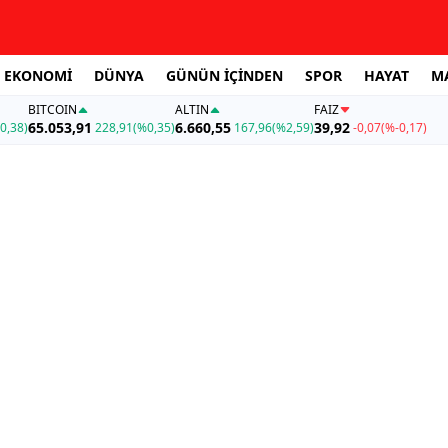
EKONOMİ
DÜNYA
GÜNÜN İÇİNDEN
SPOR
HAYAT
M
BITCOIN
ALTIN
FAİZ
65.053,91
6.660,55
39,92
0,38)
228,91
(%0,35)
167,96
(%2,59)
-0,07
(%-0,17)