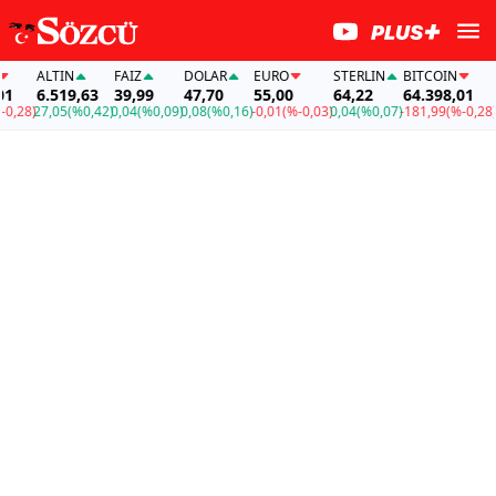
ALTIN
FAİZ
DOLAR
EURO
STERLIN
BITCOIN
ALT
6.519,63
39,99
47,70
55,00
64,22
64.398,01
6.5
8)
27,05
(%0,42)
0,04
(%0,09)
0,08
(%0,16)
-0,01
(%-0,03)
0,04
(%0,07)
-181,99
(%-0,28)
27,0