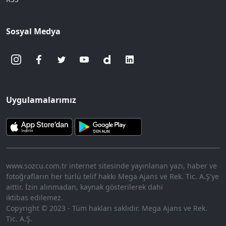
Sosyal Medya
Uygulamalarımız
www.sozcu.com.tr internet sitesinde yayınlanan yazı, haber ve
fotoğrafların her türlü telif hakkı Mega Ajans ve Rek. Tic. A.Ş'ye
aittir. İzin alınmadan, kaynak gösterilerek dahi
iktibas edilemez.
Copyright © 2023 - Tüm hakları saklıdır. Mega Ajans ve Rek.
Tic. A.Ş.