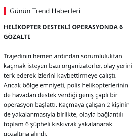
Günün Trend Haberleri
00:02
/ 09:08
HELİKOPTER DESTEKLİ OPERASYONDA 6
Sesi Aç
GÖZALTI
Trajedinin hemen ardından sorumluluktan
kaçmak isteyen bazı organizatörler, olay yerini
terk ederek izlerini kaybettirmeye çalıştı.
Ancak bölge emniyeti, polis helikopterlerinin
de havadan destek verdiği geniş çaplı bir
operasyon başlattı. Kaçmaya çalışan 2 kişinin
de yakalanmasıyla birlikte, olayla bağlantılı
toplam 6 şüpheli kıskıvrak yakalanarak
gözaltına alındı.