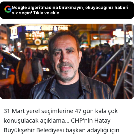
Google algoritmasına bırakmayın, okuyacağınız haberi
siz seçin! Tıkla ve ekle
SÖZCÜ yazarı İsmail Saymaz'a konuşan
Haluk Levent, üç gün önce CHP'den Hatay
Büyükşehir Belediyesi başkan adaylığı
teklifi geldiğini ancak kabul etmediğini
söyledi.
31 Mart yerel seçimlerine 47 gün kala çok
konuşulacak açıklama... CHP'nin Hatay
Büyükşehir Belediyesi başkan adaylığı için