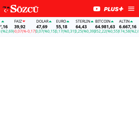
FAİZ
DOLAR
EURO
STERLIN
BITCOIN
ALTIN
FAİ
39,92
47,69
55,18
64,43
64.981,63
6.667,16
39
69)
-0,07
(%-0,17)
0,07
(%0,15)
0,17
(%0,31)
0,25
(%0,39)
352,22
(%0,55)
174,58
(%2,69)
-0,