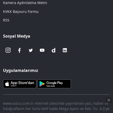
Kamera Aydınlatma Metni
KVKK Başvuru Formu
RSS
Sosyal Medya
Uygulamalarımız
www.sozcu.com.tr internet sitesinde yayınlanan yazı, haber ve
fotoğrafların her türlü telif hakkı Mega Ajans ve Rek. Tic. A.Ş'ye