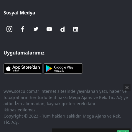
Sosyal Medya
Uygulamalarımız
www.sozcu.com.tr internet sitesinde yayınlanan yazı, haber ve
fotoğrafların her türlü telif hakkı Mega Ajans ve Rek. Tic. A.Ş'ye
aittir. İzin alınmadan, kaynak gösterilerek dahi
iktibas edilemez.
Copyright © 2023 - Tüm hakları saklıdır. Mega Ajans ve Rek.
Tic. A.Ş.
360p
Loaded
:
Sesi
12.23%
Aç