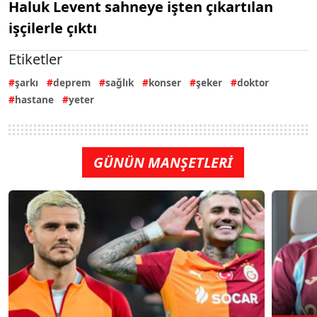
Haluk Levent sahneye işten çıkartılan
işçilerle çıktı
Etiketler
şarkı
deprem
sağlık
konser
şeker
doktor
hastane
yeter
GÜNÜN MANŞETLERİ