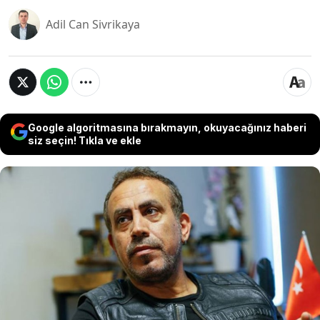
Adil Can Sivrikaya
Google algoritmasına bırakmayın, okuyacağınız haberi
siz seçin! Tıkla ve ekle
Ahbap Derneği'nin kurucusu ve şarkıcı Haluk
Levent, sosyal medya hesabından kan şekeri
sonuçlarını paylaşarak "Bir yıldır sağlıklı beslenme
ve full spor sonucunda değerler bayağı düştü
ama yeterli değil. Ve bugün uzun toplantılar
sonucu kararlar aldık. Bir müddet sosyal
medyadan da uzak durmamı söylediler"
ifadelerini kullandı.