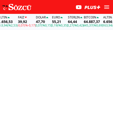
N
FAİZ
DOLAR
EURO
STERLIN
BITCOIN
ALTIN
6,53
39,92
47,70
55,21
64,44
64.887,37
6.656,53
4
(%2,53)
-0,07
(%-0,17)
0,07
(%0,15)
0,19
(%0,35)
0,27
(%0,42)
445,37
(%0,69)
163,94
(%2,