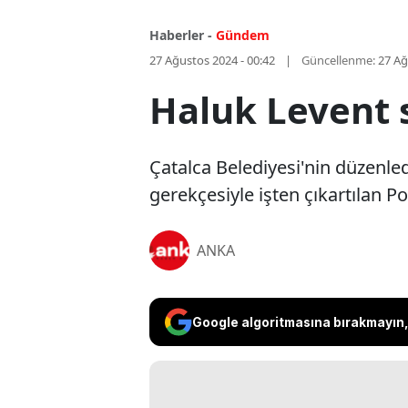
Haberler -
Gündem
27 Ağustos 2024 - 00:42
Güncellenme:
27 Ağ
Haluk Levent s
Çatalca Belediyesi'nin düzenle
gerekçesiyle işten çıkartılan Pol
ANKA
Google algoritmasına bırakmayın, 