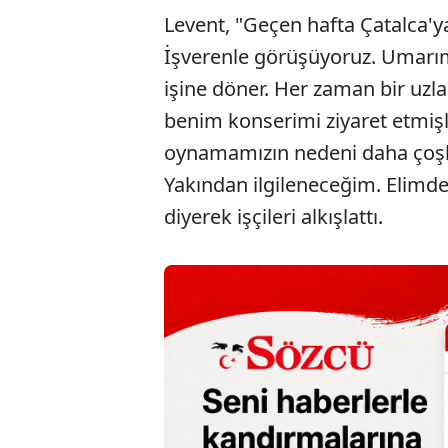
Levent, "Geçen hafta Çatalca'ya
İşverenle görüşüyoruz. Umarım
işine döner. Her zaman bir uzl
benim konserimi ziyaret etmişl
oynamamızın nedeni daha çoş
Yakından ilgileneceğim. Elimd
diyerek işçileri alkışlattı.