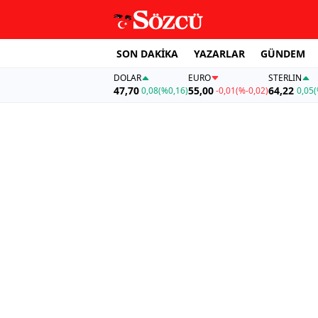
SON DAKİKA
YAZARLAR
GÜNDEM
DOLAR
EURO
STERLIN
47,70
55,00
64,22
0,08
(%0,16)
-0,01
(%-0,02)
0,05
(