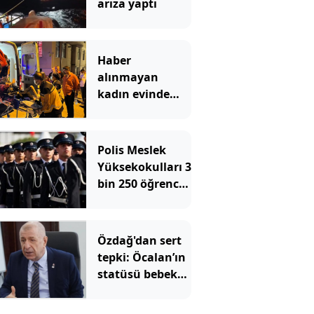
arıza yaptı
Haber
alınmayan
kadın evinde
çöp yığınlarının
arasında
bulundu
Polis Meslek
Yüksekokulları 3
bin 250 öğrenci
alacak! İşte
aranan şartlar
Özdağ'dan sert
tepki: Öcalan’ın
statüsü bebek
katilidir