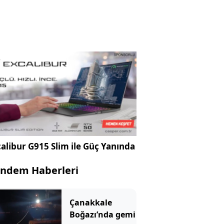
alibur G915 Slim ile Güç Yanında
ndem Haberleri
Çanakkale
Boğazı’nda gemi