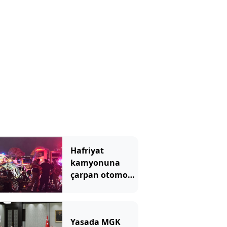
Hafriyat
kamyonuna
çarpan otomobil
hurdaya döndü
Yasada MGK