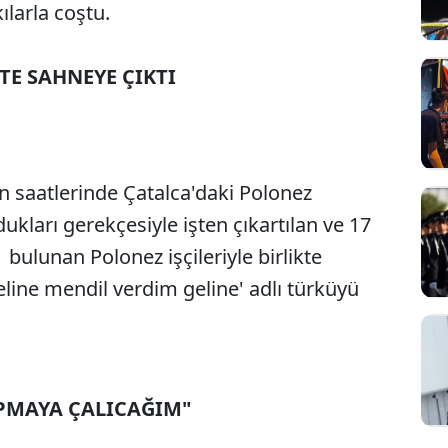
ılarla coştu.
KTE SAHNEYE ÇIKTI
en saatlerinde Çatalca'daki Polonez
ukları gerekçesiyle işten çıkartılan ve 17
ulunan Polonez işçileriyle birlikte
 eline mendil verdim geline' adlı türküyü
APMAYA ÇALICAĞIM"