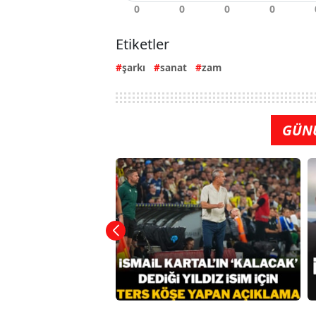
Etiketler
şarkı
sanat
zam
GÜN