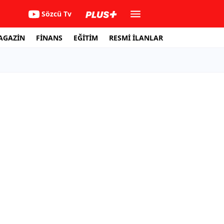
Sözcü Tv
AGAZİN
FİNANS
EĞİTİM
RESMİ İLANLAR