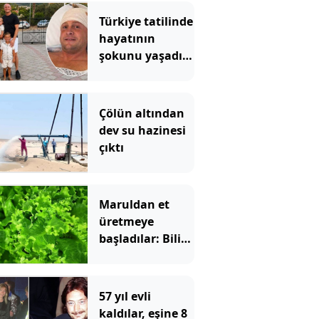
Türkiye tatilinde
hayatının
şokunu yaşadı...
Baş ağrısıyla
başladı: '12 ay
ömrünüz kaldı'
Çölün altından
dev su hazinesi
çıktı
Maruldan et
üretmeye
başladılar: Bilim
dünyası şaşkın
57 yıl evli
kaldılar, eşine 8