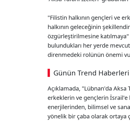
"Filistin halkının gençleri ve e
halkının geleceğinin şekillendi
özgürleştirilmesine katılmaya" ç
bulundukları her yerde mevcut 
direnmedeki rolünün önemi vu
ABERİ OKU
➜
Günün Trend Haberleri
Açıklamada, "Lübnan'da Aksa T
SÖZCÜ SON DAKİKA
erkeklerin ve gençlerin İsrail'e
enerjilerinden, bilimsel ve sa
yönelik bir çaba olarak ortaya çı