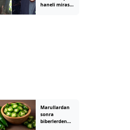
haneli miras
bıraktı
Marullardan
sonra
biberlerden
bulaşan salgın