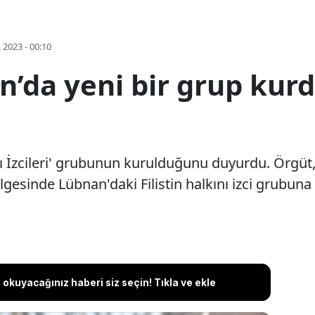
k 2023 - 00:10
’da yeni bir grup kurd
İzcileri' grubunun kurulduğunu duyurdu. Örgüt, İ
esinde Lübnan'daki Filistin halkını izci grubuna 
okuyacağınız haberi siz seçin! Tıkla ve ekle