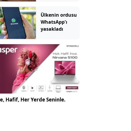
başladı: Acilen
toplatılıyor
Ülkenin ordusu
WhatsApp'ı
yasakladı
e, Hafif, Her Yerde Seninle.