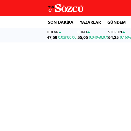
SON DAKİKA
YAZARLAR
GÜNDEM
DOLAR
EURO
STERLIN
47,59
55,05
64,25
0,03
(%0,06)
0,04
(%0,07)
0,16
(%