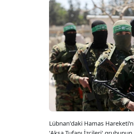
Hamas, Lüb
kurulduğun
sürdürdüğü
izci grubu
Lübnan'daki Hamas Hareketi’nin
'Aksa Tufanı İzcileri' grubunun 