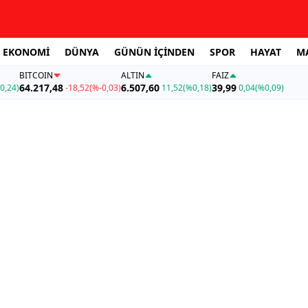
EKONOMİ
DÜNYA
GÜNÜN İÇİNDEN
SPOR
HAYAT
M
BITCOIN
ALTIN
FAİZ
64.217,48
6.507,60
39,99
0,24)
-18,52
(%-0,03)
11,52
(%0,18)
0,04
(%0,09)