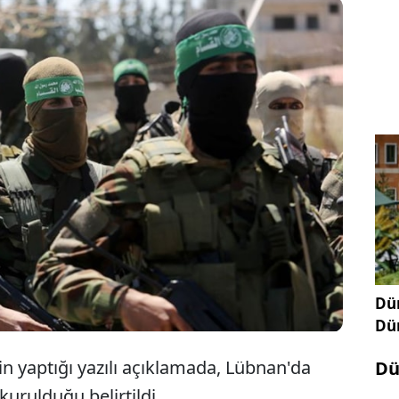
nan'da 'Aksa Tufanı İzcileri' grubunun
u duyurdu. Örgüt, İsrail'in Gazze Şeridi'ne yönelik
 savaşın gölgesinde Lübnan'daki Filistin halkını
na katılmaya çağırdı.
Dün
Dü
 yaptığı yazılı açıklamada, Lübnan'da
Dü
kurulduğu belirtildi.