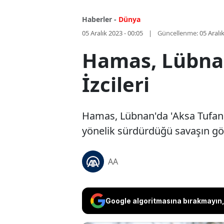
Haberler -
Dünya
05 Aralık 2023 - 00:05
Güncellenme:
05 Aralı
Hamas, Lübnan
İzcileri
Hamas, Lübnan'da 'Aksa Tufanı 
yönelik sürdürdüğü savaşın gölg
AA
Google algoritmasına bırakmayın, 