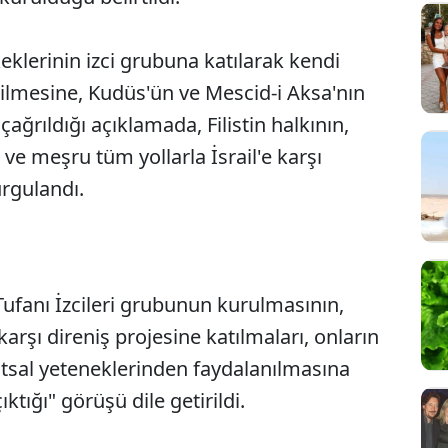
rkeklerinin izci grubuna katılarak kendi
rilmesine, Kudüs'ün ve Mescid-i Aksa'nın
ağrıldığı açıklamada, Filistin halkının,
ve meşru tüm yollarla İsrail'e karşı
rgulandı.
ufanı İzcileri grubunun kurulmasının,
 karşı direniş projesine katılmaları, onların
natsal yeteneklerinden faydalanılmasına
ktığı" görüşü dile getirildi.