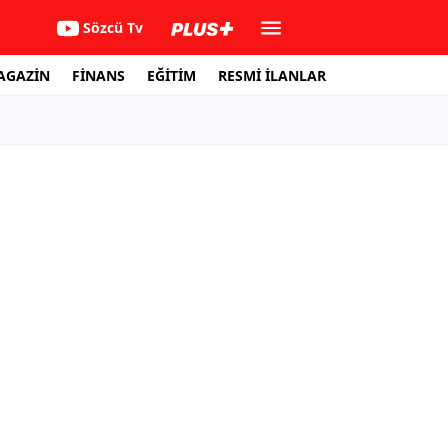
Sözcü Tv
AGAZİN
FİNANS
EĞİTİM
RESMİ İLANLAR