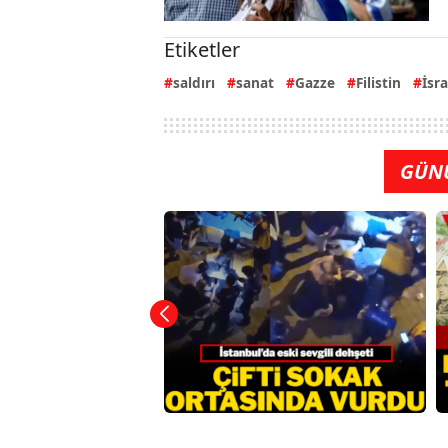
Etiketler
saldırı
sanat
Gazze
Filistin
İsra
GÜN