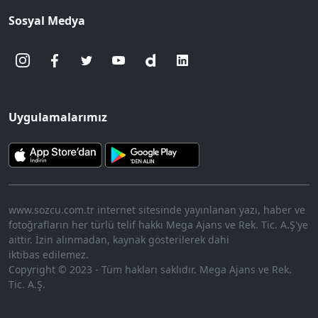
Sosyal Medya
Uygulamalarımız
www.sozcu.com.tr internet sitesinde yayınlanan yazı, haber ve
fotoğrafların her türlü telif hakkı Mega Ajans ve Rek. Tic. A.Ş'ye
aittir. İzin alınmadan, kaynak gösterilerek dahi
iktibas edilemez.
Copyright © 2023 - Tüm hakları saklıdır. Mega Ajans ve Rek.
Tic. A.Ş.