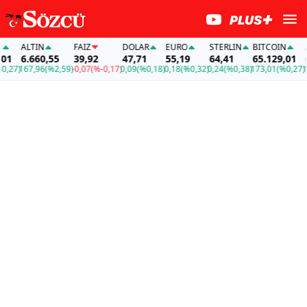
ALTIN
FAİZ
DOLAR
EURO
STERLIN
BITCOIN
ALT
6.660,55
39,92
47,71
55,19
64,41
65.129,01
6.
27)
167,96
(%2,59)
-0,07
(%-0,17)
0,09
(%0,18)
0,18
(%0,32)
0,24
(%0,38)
173,01
(%0,27)
167