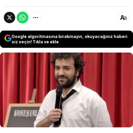
Google algoritmasına bırakmayın, okuyacağınız haberi
siz seçin! Tıkla ve ekle
Ünlü komedyen Hasan Can Kaya, Saba
Tümer’in programında özel hayatına dair
dikkat çeken açıklamalarda bulundu. Evlilik
teklifini Beverly Hills Hotel’de yaptığını
söyleyen Kaya’nın sözleri merak uyandırdı.