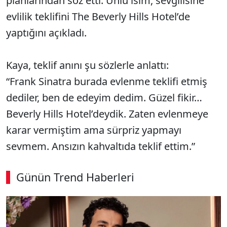
planlarından söz etti. Ünlü isim, sevgilisine
evlilik teklifini The Beverly Hills Hotel’de
yaptığını açıkladı.
Kaya, teklif anını şu sözlerle anlattı:
“Frank Sinatra burada evlenme teklifi etmiş
dediler, ben de edeyim dedim. Güzel fikir…
Beverly Hills Hotel’deydik. Zaten evlenmeye
karar vermiştim ama sürpriz yapmayı
sevmem. Ansızın kahvaltıda teklif ettim.”
Günün Trend Haberleri
00:02
/ 08:06
Sesi Aç