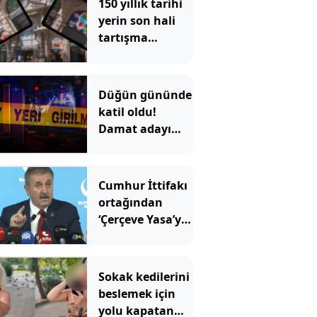
150 yıllık tarihi
yerin son hali
tartışma
konusu oldu:
Çiçek
Pasajı'ndaki
Düğün gününde
görüntü tepki
katil oldu!
çekti
Damat adayı
dünyaevi yerine
cezaevine girdi
Cumhur İttifakı
ortağından
‘Çerçeve Yasa’ya
tepki
Sokak kedilerini
beslemek için
yolu kapatan