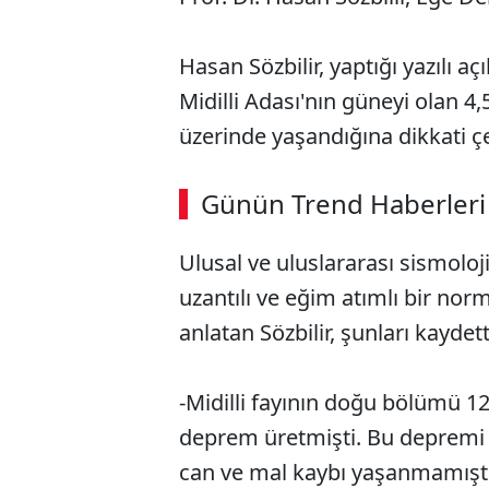
Hasan Sözbilir, yaptığı yazılı 
Midilli Adası'nın güneyi olan 4
üzerinde yaşandığına dikkati çe
ABERİ OKU
➜
Günün Trend Haberleri
00:03
/ 08:06
Ulusal ve uluslararası sismolo
uzantılı ve eğim atımlı bir nor
anlatan Sözbilir, şunları kaydett
-Midilli fayının doğu bölümü 1
deprem üretmişti. Bu depremi İ
can ve mal kaybı yaşanmamıştı