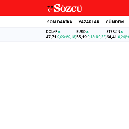
SON DAKİKA
YAZARLAR
GÜNDEM
DOLAR
EURO
STERLIN
47,71
55,19
64,41
0,09
(%0,18)
0,18
(%0,32)
0,24
(%