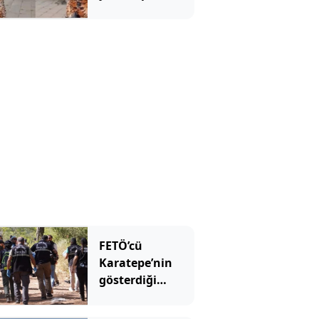
kadın pskiyatr
kliniğine
yatırıldı
FETÖ’cü
Karatepe’nin
gösterdiği
yerdeki arama
sonuçları