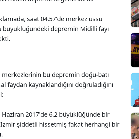
açıklamada, saat 04.57'de merkez üssü
,5 büyüklüğündeki depremin Midilli fayı
kti.
ji merkezlerinin bu depremin doğu-batı
Sesi Aç
mal faydan kaynaklandığını doğruladığını
i:
2 Haziran 2017'de 6,2 büyüklüğünde bir
zmir şiddetli hissetmiş fakat herhangi bir
.