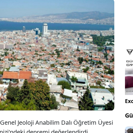
asan Sözbilir, Ege Denizi'nde Karaburun açıklarında
len 4,5 büyüklüğündeki depremin 12 Haziran
şanan 6,2 büyüklüğündeki depremin artçısı olarak
lebileceğini belirtti.
Exc
Gü
 Genel Jeoloji Anabilim Dalı Öğretim Üyesi
enizi'ndeki depremi değerlendirdi.