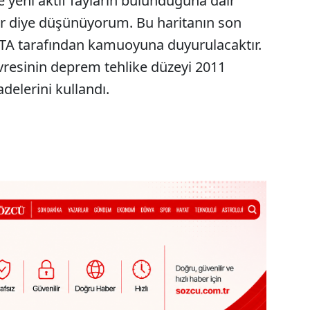
e yeni aktif fayların bulunduğuna dair
ur diye düşünüyorum. Bu haritanın son
 MTA tarafından kamuoyuna duyurulacaktır.
vresinin deprem tehlike düzeyi 2011
adelerini kullandı.