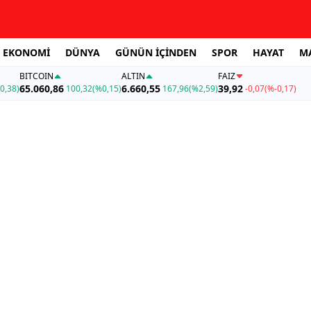
EKONOMİ
DÜNYA
GÜNÜN İÇİNDEN
SPOR
HAYAT
M
BITCOIN
ALTIN
FAİZ
65.060,86
6.660,55
39,92
0,38)
100,32
(%0,15)
167,96
(%2,59)
-0,07
(%-0,17)