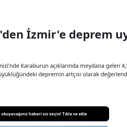
'den İzmir'e deprem uya
 Denizi'nde Karaburun açıklarında meydana gelen 
üklüğündeki depremin artçısı olarak değerlendiri
okuyacağınız haberi siz seçin! Tıkla ve ekle