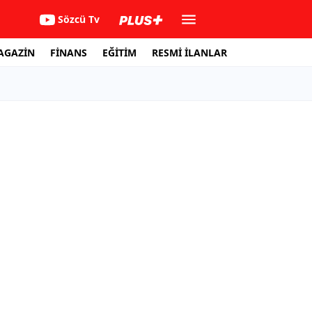
Sözcü Tv
AGAZİN
FİNANS
EĞİTİM
RESMİ İLANLAR