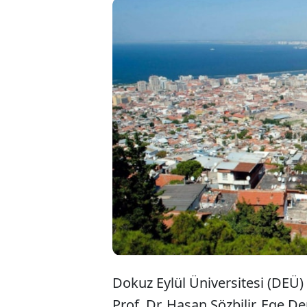
Prof. Dr. H
meydana ge
2017'de ya
değerlendiri
Dokuz Eylül Üniversitesi (DEÜ)
Prof. Dr. Hasan Sözbilir, Ege D