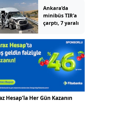
açıklandı
Ankara’da
minibüs TIR'a
çarptı, 7 yaralı
az Hesap’la Her Gün Kazanın