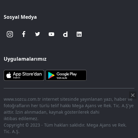
Sosyal Medya
Uygulamalarımız
www.sozcu.com.tr internet sitesinde yayınlanan yazı, haber ve
fotoğrafların her türlü telif hakkı Mega Ajans ve Rek. Tic. A.Ş'ye
aittir. İzin alınmadan, kaynak gösterilerek dahi
iktibas edilemez.
Copyright © 2023 - Tüm hakları saklıdır. Mega Ajans ve Rek.
Tic. A.Ş.
360p
Loaded
:
Sesi
10.45%
Aç