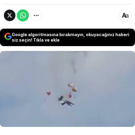
Google algoritmasına bırakmayın, okuyacağınız haberi
siz seçin! Tıkla ve ekle
ABD'nin Idaho eyaletinde uçakların gösterisi
faciaya dönüştü. İki uçak havada çarpışırken,
çarpışmanın hemen ardından gökyüzünü siyah
dumanlar kaplarken, kazaya karışan uçaklardaki
mürettebat fırlatma koltuklarını aktif hale
getirerek zamanında müdahalede bulundu