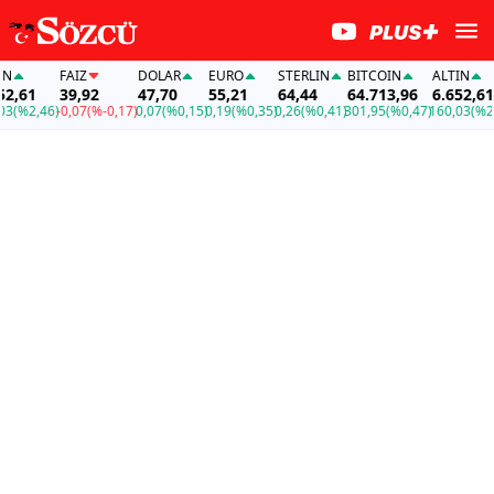
FAİZ
DOLAR
EURO
STERLIN
BITCOIN
ALTIN
,61
39,92
47,70
55,21
64,44
64.713,96
6.652,61
(%2,46)
-0,07
(%-0,17)
0,07
(%0,15)
0,19
(%0,35)
0,26
(%0,41)
301,95
(%0,47)
160,03
(%2,4